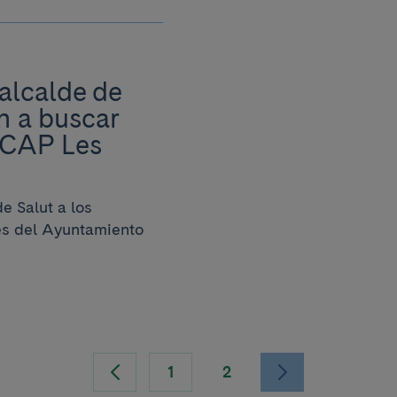
 alcalde de
 a buscar
l CAP Les
e Salut a los
des del Ayuntamiento
1
2