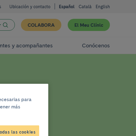
s
Ubicación y contacto
Español
Català
English
r
COLABORA
El Meu Clínic
ntes y acompañantes
Conócenos
9
necesarias para
btener más
odas las cookies