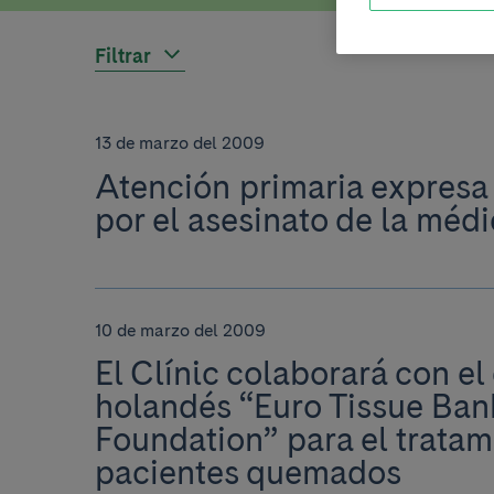
Filtrar
13 de marzo del 2009
Atención primaria expresa
por el asesinato de la méd
10 de marzo del 2009
El Clínic colaborará con el
holandés “Euro Tissue Ban
Foundation” para el tratam
pacientes quemados