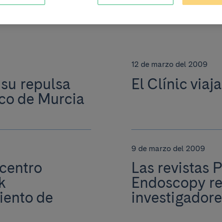
12 de marzo del 2009
 su repulsa
El Clínic viaj
ico de Murcia
9 de marzo del 2009
 centro
Las revistas 
k
Endoscopy rec
iento de
investigadore