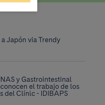
a a Japón via Trendy
PNAS y Gastrointestinal
onocen el trabajo de los
s del Clínic - IDIBAPS