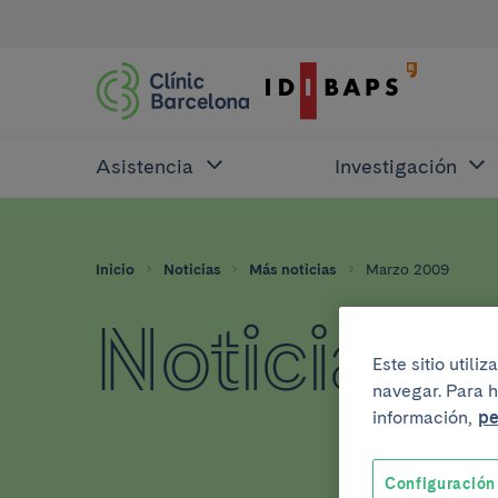
Asistencia
Investigación
Inicio
Noticias
Más noticias
Marzo 2009
Noticias 
Este sitio util
navegar. Para h
información,
pe
Configuración