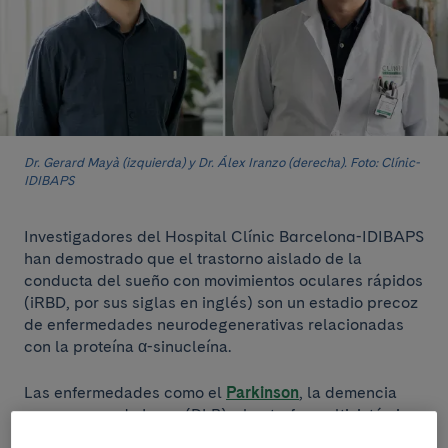
Dr. Gerard Mayà (izquierda) y Dr. Álex Iranzo (derecha). Foto: Clínic-
IDIBAPS
Investigadores del Hospital Clínic Barcelona-IDIBAPS
han demostrado que el trastorno aislado de la
conducta del sueño con movimientos oculares rápidos
(iRBD, por sus siglas en inglés) son un estadio precoz
de enfermedades neurodegenerativas relacionadas
con la proteína α-sinucleína.
Las enfermedades como el
Parkinson
, la demencia
con cuerpos de Lewy (DLB) y la atrofia multisistémica
(MSA) son algunas de las sinucleinopatías que