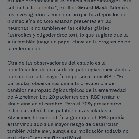
estudio proporciona la evidencia neuropatológica más
sólida hasta la fecha”, explica
Gerard Mayà
. Además,
los investigadores encontraron que los depósitos de
α-sinucleína no solo estaban presentes en las
neuronas, sino también en las células gliales
(astrocitos y oligodendrocitos), lo que sugiere que la
glía también juega un papel clave en la progresión de
la enfermedad.
Otra de las observaciones del estudio es la
identificación de una serie de patologías coexistentes
que afectan a la mayoría de personas con iRBD. “En
particular, observamos una alta prevalencia de
cambios neuropatológicos típicos de la enfermedad
de Alzheimer. Los 20 pacientes con iRBD tenían
α-
sinucleína en el cerebro. Pero el 70% presentaron
estas características patológicas asociadas a
Alzheimer, lo que podría sugerir que el iRBD podría
estar vinculado a un mayor riesgo de desarrollar
también Alzheimer, aunque su implicación todavía no
está clara”, apunta
Gerard Mayà
.