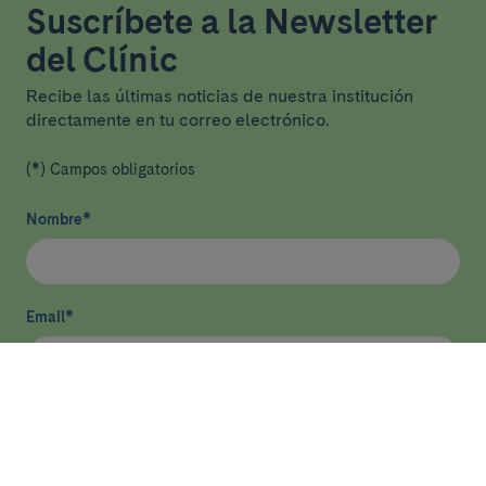
Suscríbete a la Newsletter
del Clínic
Recibe las últimas noticias de nuestra institución
directamente en tu correo electrónico.
(*) Campos obligatorios
Nombre
*
Email
*
He leído y acepto
la política de privacidad
*