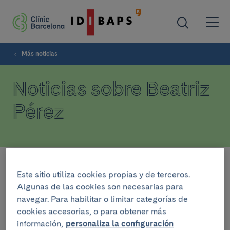
Más noticias
Noticias sobre Beatriz
Pérez
Filtrar
Este sitio utiliza cookies propias y de terceros.
Algunas de las cookies son necesarias para
navegar. Para habilitar o limitar categorías de
INSTITUCIONAL
cookies accesorias, o para obtener más
información,
personaliza la configuración
1 de marzo del 2021