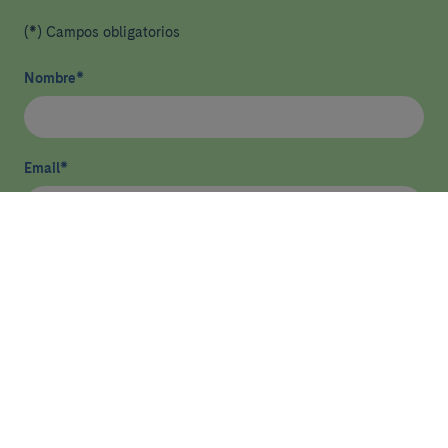
(*) Campos obligatorios
Nombre
*
Email
*
He leído y acepto
la política de privacidad
*
Enviar
ASISTENCIA