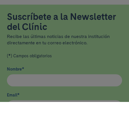
Suscríbete a la Newsletter
del Clínic
Recibe las últimas noticias de nuestra institución
directamente en tu correo electrónico.
(*) Campos obligatorios
Nombre
*
Email
*
He leído y acepto
la política de privacidad
*