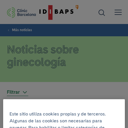
Más noticias
Noticias sobre
ginecología
Filtrar
Este sitio utiliza cookies propias y de terceros.
ASISTENCIA
Algunas de las cookies son necesarias para
5 de febrero del 2020
navegar. Para habilitar o limitar categorías de