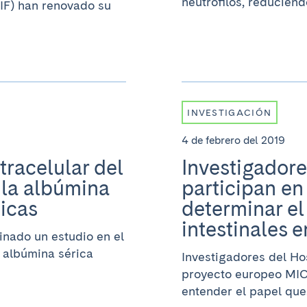
neutrófilos, reduciendo
LIF) han renovado su
INVESTIGACIÓN
4 de febrero del 2019
racelular del
Investigadore
 la albúmina
participan en
icas
determinar el
intestinales e
inado un estudio en el
 albúmina sérica
Investigadores del Hos
proyecto europeo MICR
entender el papel que.