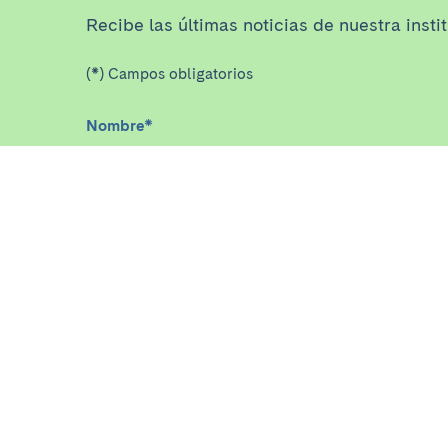
Recibe las últimas noticias de nuestra insti
(*) Campos obligatorios
Nombre
*
He leído y acepto
la política de privacidad
*
ASISTENCIA
INVEST
Enfermedades, síntomas y estados
Inicio
de salud