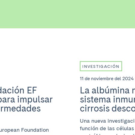
INVESTIGACIÓN
11 de noviembre del 2024
dación EF
La albúmina m
para impulsar
sistema inmu
fermedades
cirrosis des
Una nueva investigaci
función de las célula
European Foundation