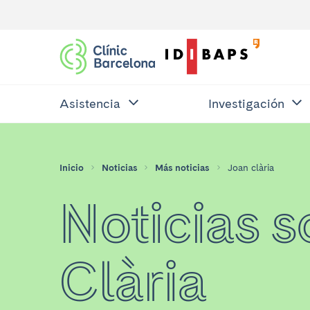
Asistencia
Investigación
Inicio
Noticias
Más noticias
Joan clària
Noticias 
Clària