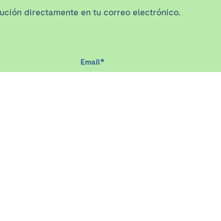
tución directamente en tu correo electrónico.
Email
*
IGACIÓN
DOCENCIA Y FORMACIÓ
Docencia