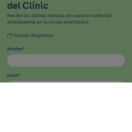
del Clínic
Recibe las últimas noticias de nuestra institución
directamente en tu correo electrónico.
(*) Campos obligatorios
Nombre
*
Email
*
He leído y acepto
la política de privacidad
*
Enviar