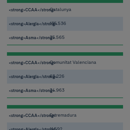
Catalunya
135.536
35.565
Comunitat Valenciana
65.226
34.963
Extremadura
11.592