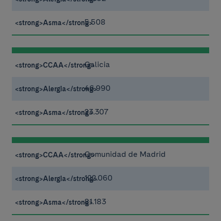
5.508
Galicia
46.990
23.307
Comunidad de Madrid
122.060
81.183