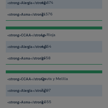
42.674
31.576
La Rioja
4.354
1.658
Ceuta y Melilla
7.797
2.555