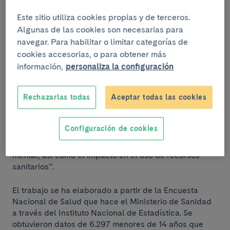
Este sitio utiliza cookies propias y de terceros.
Algunas de las cookies son necesarias para
navegar. Para habilitar o limitar categorías de
cookies accesorias, o para obtener más
Datos de más de 6.000 niños y niñas
información,
personaliza la configuración
“Generalmente, los estudios sobre la prevalencia del
Rechazarlas todas
Aceptar todas las cookies
asma y las alergias no incluyen la población
pediátrica”, explica
González de Paz
. “En este caso,
no solo queríamos determinar la prevalencia de estas
Configuración de cookies
enfermedades en niños y niñas, si no ver también el
efecto que causan en su vida diaria y en su salud
mental; así como el impacto en el uso de recursos
sanitarios”.
El trabajo se ha elaborado a partir de la Encuesta
Nacional de Salud que hace el Ministerio de Sanidad
a través del Instituto Nacional de Estadística. Se
obtuvieron datos de 6.297 menores de 14 años que