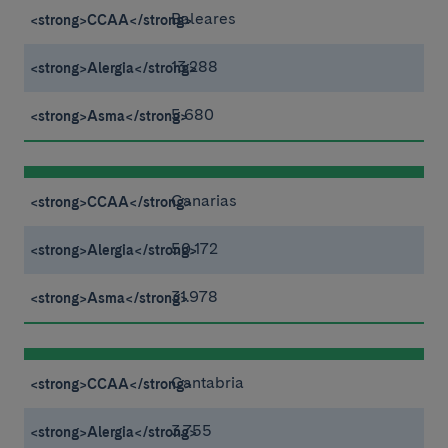
Baleares
13.288
5.680
Canarias
50.172
31.978
Cantabria
3.755