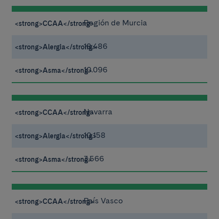
Región de Murcia
18.486
10.096
Navarra
10.158
3.566
País Vasco