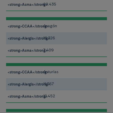
69.435
Aragón
16.326
7.409
Asturias
11.767
12.452