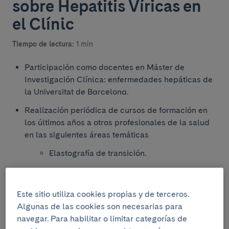
sobre Hepatitis Víricas en
el Clínic
Tiempo de lectura:
1 min
Participación como docentes en Máster de
Investigación Clínica: enfermedades hepáticas de
la Universitat de Barcelona.
Realización periódica de cursos de formación en
los últimos años a otros profesionales de la salud
en las siguientes áreas temáticas
Elastografía de transición.
Hepatología para atención primaria
Hepatología para residentes.
Este sitio utiliza cookies propias y de terceros.
Algunas de las cookies son necesarias para
Actualización y manejo multidisciplinar de
navegar. Para habilitar o limitar categorías de
pacientes con conductas de riesgo (sexual,