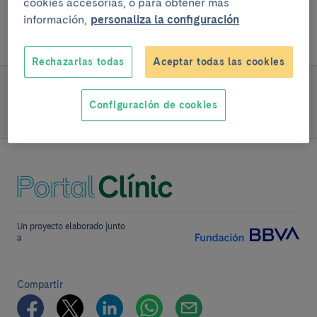
cookies accesorias, o para obtener más
drogadicción, inmunosupresión) o en
información,
personaliza la configuración
prisiones.
Rechazarlas todas
Aceptar todas las cookies
SIGUE LEYENDO
Configuración de cookies
Equipo y estructura
Un proyecto elaborado junto
a
Compartir