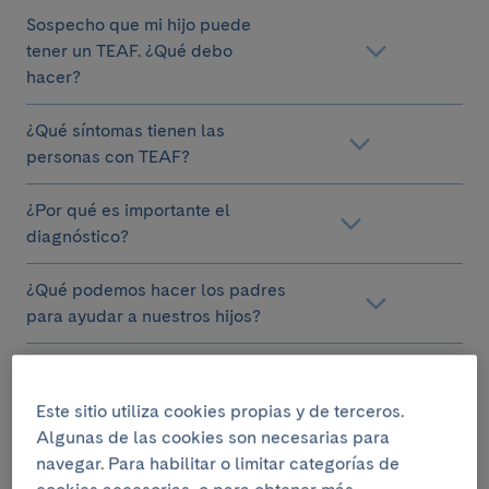
Sospecho que mi hijo puede
tener un TEAF. ¿Qué debo
hacer?
¿Qué síntomas tienen las
personas con TEAF?
¿Por qué es importante el
diagnóstico?
¿Qué podemos hacer los padres
para ayudar a nuestros hijos?
¿Todo lo que le pasa es solo
debido al TEAF?
Este sitio utiliza cookies propias y de terceros.
Algunas de las cookies son necesarias para
He leído que los menores con TEAF cuando
navegar. Para habilitar o limitar categorías de
son mayores tienen muchos problemas de