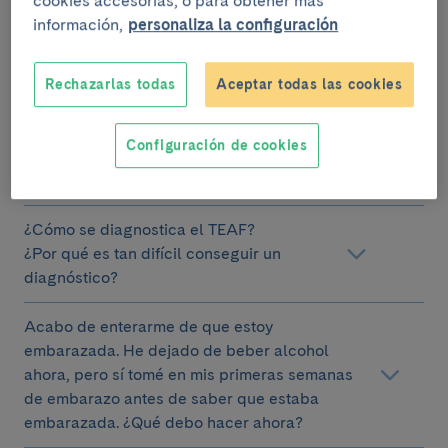
cookies accesorias, o para obtener más
integración, viven en la calle, están en la
información,
personaliza la configuración
cárcel, abusan de sustancias, y estoy muy
asustada con la evolución de mi hijo.
Rechazarlas todas
Aceptar todas las cookies
¿El TEAF es una discapacidad?
¿Interesa pedir la discapacidad para mi
Configuración de cookies
hijo si es menor de edad? ¿Y si es mayor
de edad?
¿Cómo se diagnostica el TEAF?
¿Por qué es tan difícil conseguir un
diagnóstico?
Acabo de enterarme de que estoy
embarazada. He dejado de beber alcohol
ahora, pero sí tomé en mis primeras semanas
de embarazo antes de saber que estaba
embarazada. ¿Qué debo hacer ahora?