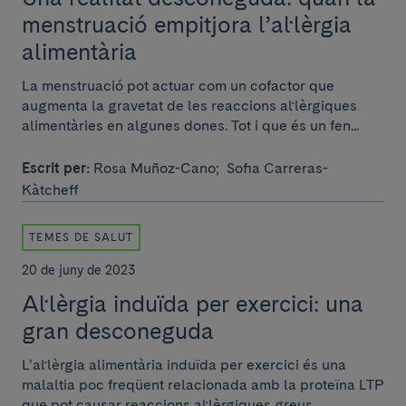
menstruació empitjora l’al·lèrgia
alimentària
La menstruació pot actuar com un cofactor que
augmenta la gravetat de les reaccions al·lèrgiques
alimentàries en algunes dones. Tot i que és un fen...
Escrit per:
Rosa Muñoz-Cano;
Sofia Carreras-
Kàtcheff
TEMES DE SALUT
20 de juny de 2023
Al·lèrgia induïda per exercici: una
gran desconeguda
L’al·lèrgia alimentària induïda per exercici és una
malaltia poc freqüent relacionada amb la proteïna LTP
que pot causar reaccions al·lèrgiques greus.