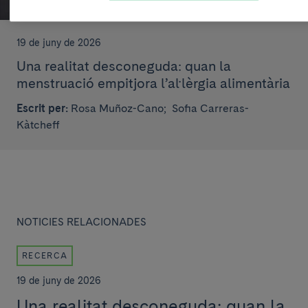
19 de juny de 2026
Una realitat desconeguda: quan la
menstruació empitjora l’al·lèrgia alimentària
Escrit per:
Rosa Muñoz-Cano;
Sofia Carreras-
Kàtcheff
NOTICIES RELACIONADES
RECERCA
19 de juny de 2026
Una realitat desconeguda: quan la