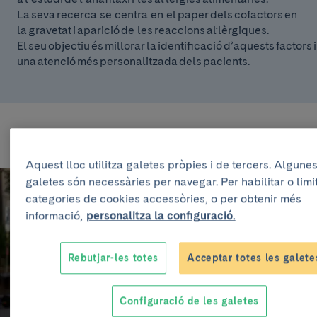
La seva recerca se centra en el paper dels cofactors en
la gravetat i aparició de les reaccions al·lèrgiques.
El seu objectiu és millorar la identificació d’aquests factors
una atenció més personalitzada dels pacients.
NOTICIES
Aquest lloc utilitza galetes pròpies i de tercers. Algunes
RECERCA
galetes són necessàries per navegar. Per habilitar o limi
categories de cookies accessòries, o per obtenir més
informació,
personalitza la configuració.
Rebutjar-les totes
Acceptar totes les galete
Configuració de les galetes