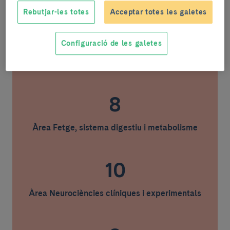
Rebutjar-les totes
Acceptar totes les galetes
6
Configuració de les galetes
Àrea Biopatologia i bioenginyeria respiratòria,
cardiovascular i renal
8
Àrea Fetge, sistema digestiu i metabolisme
10
Àrea Neurociències clíniques i experimentals