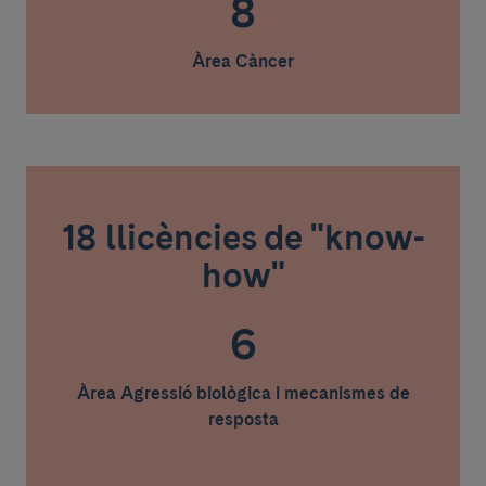
8
Àrea Càncer
18 llicències de "know-
how"
6
Àrea Agressió biològica i mecanismes de
resposta