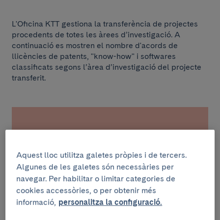
L'Oficina KTT gestiona la transferència de projectes
procedents de totes les àrees d’investigació. A
continuació es mostren el nombre d'acords de
llicències de patents, "know-how" i softwares
classificats segons l’àrea d’investigació del projecte
transferit.
36 llicències de patents
Aquest lloc utilitza galetes pròpies i de tercers.
4
Algunes de les galetes són necessàries per
navegar. Per habilitar o limitar categories de
cookies accessòries, o per obtenir més
Àrea Agressió biològica i mecanismes de
informació,
personalitza la configuració.
resposta