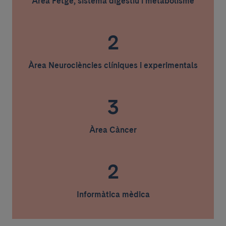
Àrea Fetge, sistema digestiu i metabolisme
2
Àrea Neurociències clíniques i experimentals
3
Àrea Càncer
2
Informàtica mèdica