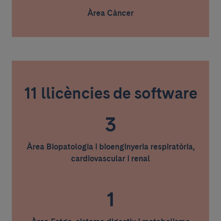
Àrea Càncer
11 llicències de software
3
Àrea Biopatologia i bioenginyeria respiratòria,
cardiovascular i renal
1