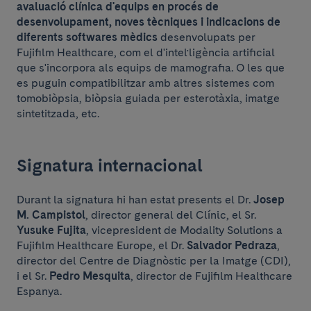
avaluació clínica d'equips en procés de
desenvolupament, noves tècniques i indicacions de
diferents softwares mèdics
desenvolupats per
Fujifilm Healthcare, com el d'intel·ligència artificial
que s'incorpora als equips de mamografia. O les que
es puguin compatibilitzar amb altres sistemes com
tomobiòpsia, biòpsia guiada per esterotàxia, imatge
sintetitzada, etc.
Signatura internacional
Durant la signatura hi han estat presents el Dr.
Josep
M. Campistol
, director general del Clínic, el Sr.
Yusuke Fujita
, vicepresident de Modality Solutions a
Fujifilm Healthcare Europe, el Dr.
Salvador Pedraza
,
director del Centre de Diagnòstic per la Imatge (CDI),
i el Sr.
Pedro Mesquita
, director de Fujifilm Healthcare
Espanya.