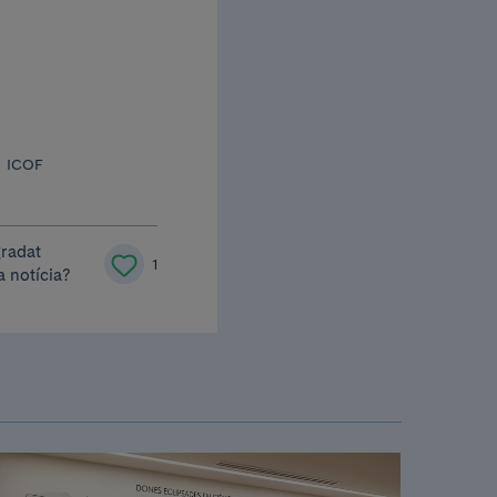
;
ICOF
gradat
1
a notícia?