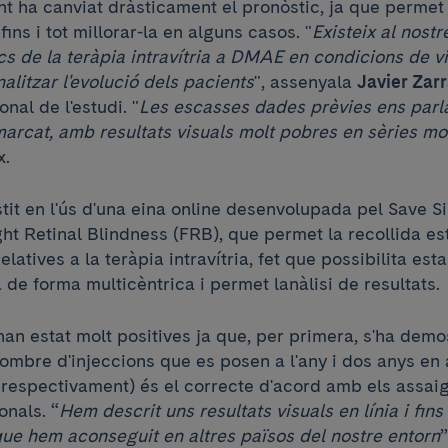
 ha canviat dràsticament el pronòstic, ja que permet e
fins i tot millorar-la en alguns casos. "
Existeix al nost
ics de la teràpia intravítria a DMAE en condicions de vi
alitzar l'evolució dels pacients
", assenyala
Javier Zar
nal de l'estudi. "
Les escasses dades prèvies ens parl
arcat, amb resultats visuals molt pobres en sèries mo
x.
stit en l'ús d'una eina online desenvolupada pel Save Si
ight Retinal Blindness (FRB), que permet la recollida e
latives a la teràpia intravítria, fet que possibilita est
 de forma multicèntrica i permet lanàlisi de resultats.
an estat molt positives ja que, per primera, s'ha demos
nombre d'injeccions que es posen a l'any i dos anys en
s, respectivament) és el correcte d'acord amb els assaigs
onals. “
Hem descrit uns resultats visuals en línia i fins 
que hem aconseguit en altres països del nostre entorn