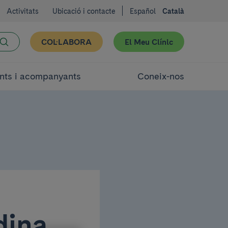
Activitats
Ubicació i contacte
Español
Català
COL·LABORA
El Meu Clínic
nts i acompanyants
Coneix-nos
dina