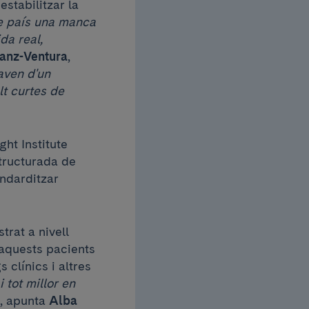
stabilitzar la
re país una manca
da real,
ranz-Ventura
,
aven d'un
lt curtes de
ght Institute
structurada de
andarditzar
trat a nivell
 aquests pacients
 clínics i altres
i tot millor en
”, apunta
Alba