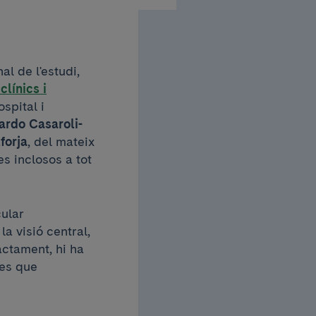
al de l'estudi,
clínics i
ospital i
ardo Casaroli-
forja
, del mateix
es inclosos a tot
ular
a visió central,
actament, hi ha
ues que