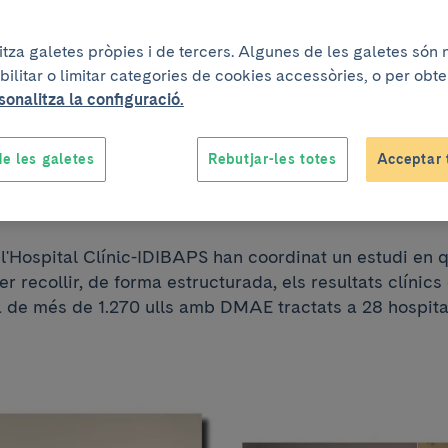
gistre nacional per
litza galetes pròpies i de tercers. Algunes de les galetes són
bilitar o limitar categories de cookies accessòries, o per obt
guiment del tract
sonalitza la configuració.
e les galetes
Rebutjar-les totes
Acceptar 
a DMAE
l'Hospital Clínic-IDIBAPS han coordinat un estudi en 
r recollir, de forma estructurada, els resultats clínics 
ia de més de 1.270 ulls amb DMAE tractats a 28 hospital