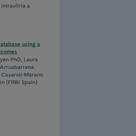
intravítria a
database using a
utcomes
uyen PhD, Laura
 Arruabarrena
. Casaroli-Marano
in (FRB! Spain)