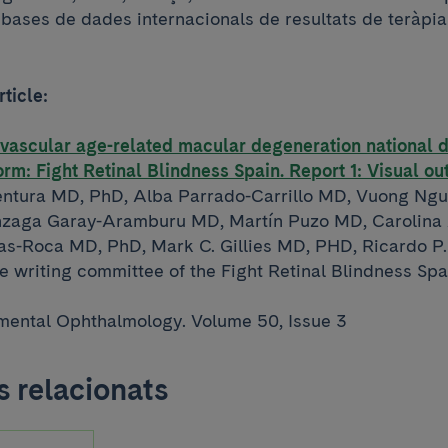
 bases de dades internacionals de resultats de teràpia 
rticle:
ovascular age-related macular degeneration national 
rm: Fight Retinal Blindness Spain. Report 1: Visual o
entura MD, PhD, Alba Parrado-Carrillo MD, Vuong Ng
nzaga Garay-Aramburu MD, Martín Puzo MD, Carolina
s-Roca MD, PhD, Mark C. Gillies MD, PHD, Ricardo P
e writing committee of the Fight Retinal Blindness Spa
imental Ophthalmology. Volume 50, Issue 3
 relacionats