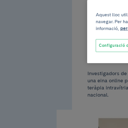
un re
Aquest lloc uti
navegar. Per ha
el se
informació,
per
Configuració d
de l
Investigadors de 
una eina online pe
teràpia intravítr
nacional.