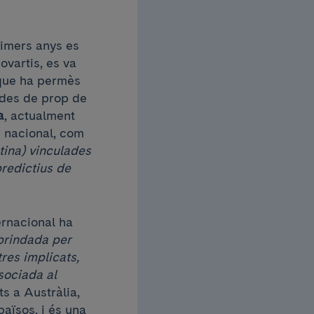
rimers anys es
ovartis, es va
 que ha permès
ades de prop de
a
, actualment
e nacional, com
tina) vinculades
predictius de
ernacional ha
 brindada per
res implicats,
sociada al
ts a Austràlia,
països, i és una