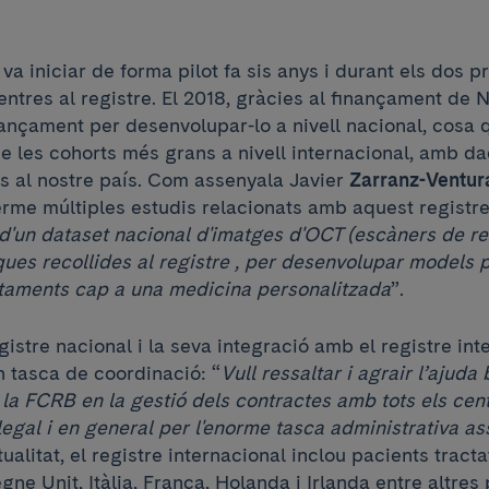
va iniciar de forma pilot fa sis anys i durant els dos p
entres al registre. El 2018, gràcies al finançament de N
nançament per desenvolupar-lo a nivell nacional, cosa
e les cohorts més grans a nivell internacional, amb d
ts al nostre país. Com assenyala Javier
Zarranz-Ventur
erme múltiples estudis relacionats amb aquest registr
d'un dataset nacional d'imatges d'OCT (escàners de re
ques recollides al registre , per desenvolupar models 
ctaments cap a una medicina personalitzada
”.
gistre nacional i la seva integració amb el registre int
n tasca de coordinació: “
Vull ressaltar i agrair l’ajuda
e la FCRB en la gestió dels contractes amb tots els cent
egal i en general per l'enorme tasca administrativa as
ctualitat, el registre internacional inclou pacients tracta
ne Unit, Itàlia, França, Holanda i Irlanda entre altres 