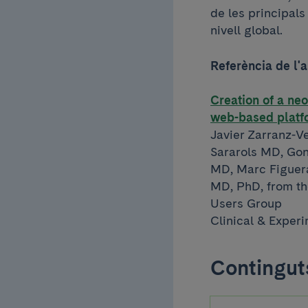
de les principals
nivell global.
Referència de l'a
Creation of a ne
web-based platfo
Javier Zarranz-V
Sararols MD, Go
MD, Marc Figuera
MD, PhD, from th
Users Group
Clinical & Exper
Continguts