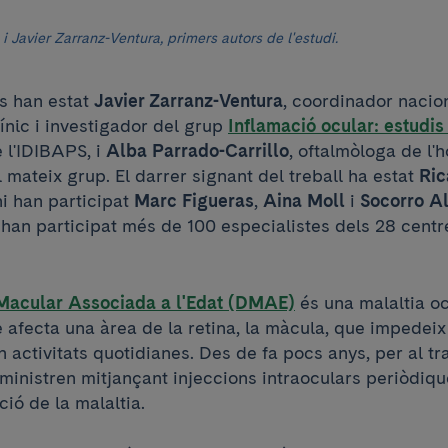
i Javier Zarranz-Ventura, primers autors de l'estudi.
rs han estat
Javier Zarranz-Ventura
, coordinador nacion
ínic i investigador del grup
Inflamació ocular: estudis 
 l'IDIBAPS, i
Alba Parrado-Carrillo
, oftalmòloga de l'h
 mateix grup. El darrer signant del treball ha estat
Ric
i han participat
Marc Figueras
,
Aina Moll
i
Socorro Al
i han participat més de 100 especialistes dels 28 centr
Macular Associada a l'Edat (DMAE)
és una malaltia oc
afecta una àrea de la retina, la màcula, que impedeix l
 activitats quotidianes. Des de fa pocs anys, per al tr
ministren mitjançant injeccions intraoculars periòdiq
ció de la malaltia.