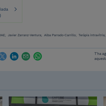
iada
)
AE;
Javier Zarranz-Ventura;
Alba Parrado-Carrillo;
Teràpia intravítria
T'ha a
aquest