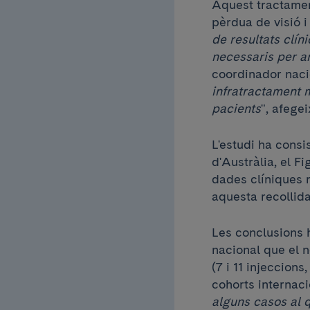
Aquest tractament
pèrdua de visió i 
de resultats clín
necessaris per an
coordinador nacio
infratractament m
pacients
", afegei
L'estudi ha consi
d'Austràlia, el F
dades clíniques re
aquesta recollida
Les conclusions h
nacional que el 
(7 i 11 injeccion
cohorts internaci
alguns casos al 