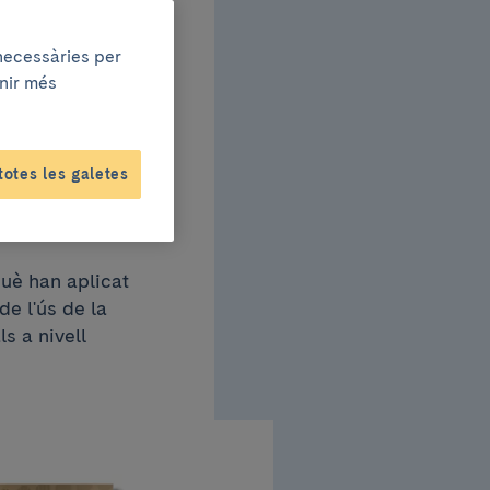
 fer
 necessàries per
enir més
ament
totes les galetes
què han aplicat
de l'ús de la
s a nivell