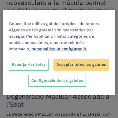
neovasculars a la màcula permet
predir la resposta al tractament en
pacients amb DMAE
Aquest lloc utilitza galetes pròpies i de tercers.
Un estudi coordinat per investigadors del Clínic-
Algunes de les galetes són necessàries per
IDIBAPS revela que caracteritzar el tipus de lesió
navegar. Per habilitar o limitar categories de
neovascular a l'ull de pacients amb DMAE permet...
cookies accessòries, o per obtenir més
informació,
personalitza la configuració.
Rebutjar-les totes
Acceptar totes les galetes
TEMES DE SALUT
16 d’octubre de 2023
Configuració de les galetes
6 coses que no sabies sobre la
Degeneració Macular Associada a
l’Edat
La Degeneració Macular Associada a l’Edat està, com