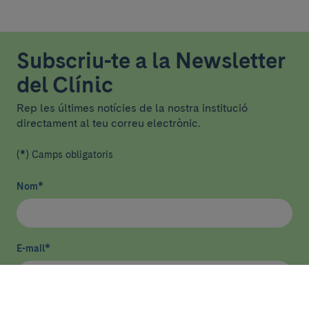
Subscriu-te a la Newsletter
del Clínic
Rep les últimes notícies de la nostra institució
directament al teu correu electrònic.
(*) Camps obligatoris
Nom
*
E-mail
*