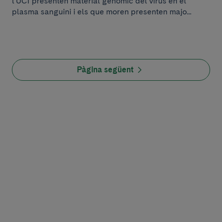
l'UCI presenten material genòmic del virus en el
plasma sanguini i els que moren presenten majo...
Pàgina següent