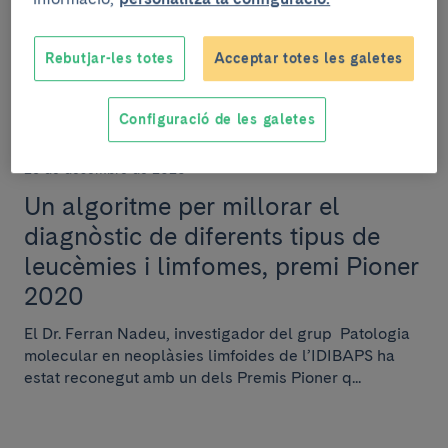
capítol de la sèrie Connexió Clínic, ‘El Triangle rodó’.
Rebutjar-les totes
Acceptar totes les galetes
Configuració de les galetes
RECERCA
23 de desembre de 2020
Un algoritme per millorar el
diagnòstic de diferents tipus de
leucèmies i limfomes, premi Pioner
2020
El Dr. Ferran Nadeu, investigador del grup Patologia
molecular en neoplàsies limfoides de l’IDIBAPS ha
estat reconegut amb un dels Premis Pioner q...