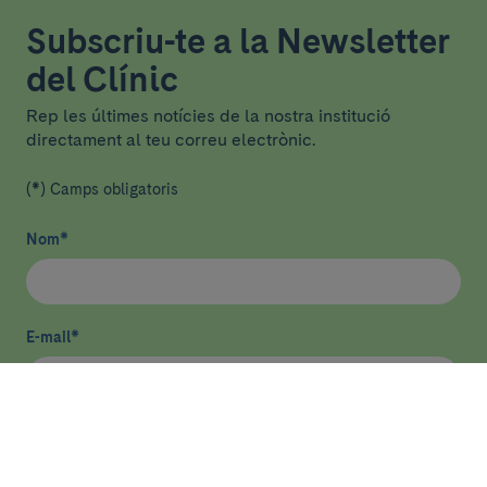
Subscriu-te a la Newsletter
del Clínic
Rep les últimes notícies de la nostra institució
directament al teu correu electrònic.
(*) Camps obligatoris
Nom
*
E-mail
*
He llegit i accepto
la política de privacitat
*