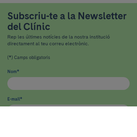
Subscriu-te a la Newsletter
del Clínic
Rep les últimes notícies de la nostra institució
directament al teu correu electrònic.
(*) Camps obligatoris
Nom
*
E-mail
*
He llegit i accepto
la política de privacitat
*