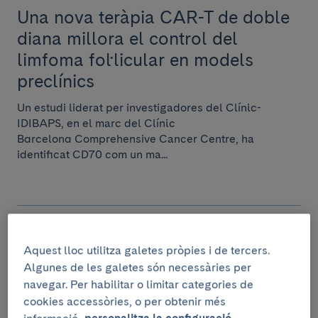
Una nova teràpia CAR-T de doble
diana millora el control del
limfoma fol·licular en models
preclínics
Un estudi liderat per investigadores del Clínic-
IDIBAPS, en el marc del Clínic
Barcelona Comprehensive Cancer Centre, ha
identificat CD70 com un ma...
RECERCA
Aquest lloc utilitza galetes pròpies i de tercers.
30 de juliol de 2026
Algunes de les galetes són necessàries per
Un estudi avala la resposta de
navegar. Per habilitar o limitar categories de
cookies accessòries, o per obtenir més
l’atenció primària a les visites