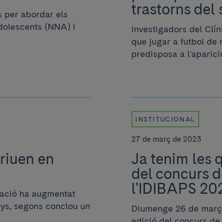
trastorns del
 per abordar els
adolescents (NNA) i
Investigadors del Clí
que jugar a futbol de
predisposa a l'aparició
INSTITUCIONAL
27 de març de 2023
criuen en
Ja tenim les 
del concurs de
l'IDIBAPS 20
icació ha augmentat
nys, segons conclou un
Diumenge 26 de març e
edició del concurs de f