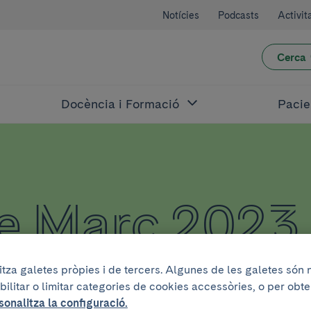
Notícies
Podcasts
Activit
Cerca
Docència i Formació
Pacie
de Març 2023
litza galetes pròpies i de tercers. Algunes de les galetes són
bilitar o limitar categories de cookies accessòries, o per obt
sonalitza la configuració.