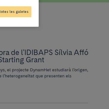
totes les galetes
ora de l'IDIBAPS Sílvia Affó
tarting Grant
ys, el projecte DynamHet estudiarà l’origen,
de l’heterogeneïtat que presenten els