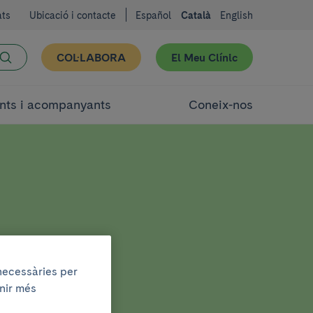
ats
Ubicació i contacte
Español
Català
English
COL·LABORA
El Meu Clínic
nts i acompanyants
Coneix-nos
 necessàries per
enir més