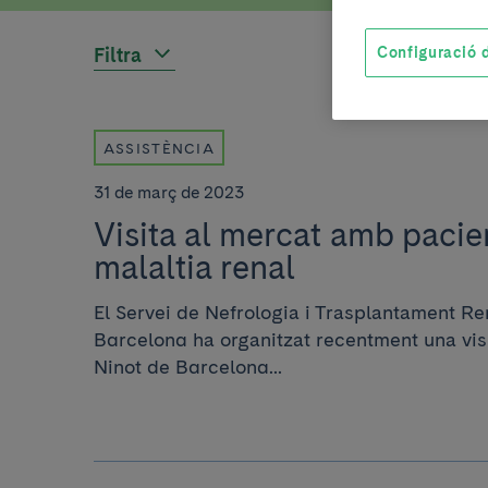
Filtra
Configuració d
ASSISTÈNCIA
31 de març de 2023
Visita al mercat amb paci
malaltia renal
El Servei de Nefrologia i Trasplantament Ren
Barcelona ha organitzat recentment una vis
Ninot de Barcelona...