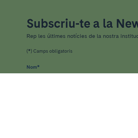
Subscriu-te a la New
Rep les últimes notícies de la nostra institu
(*) Camps obligatoris
Nom
*
He llegit i accepto
la política de privacitat
*