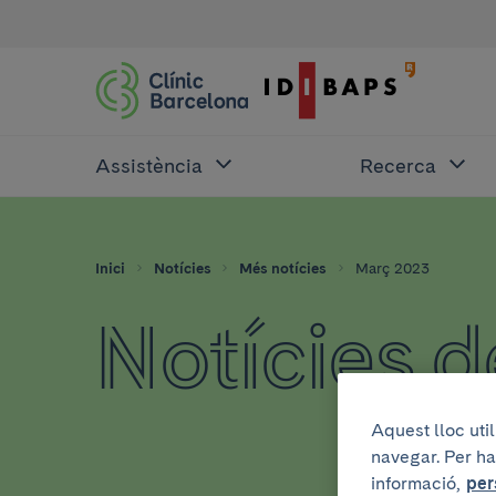
Assistència
Recerca
Inici
Notícies
Més notícies
Març 2023
Notícies 
Aquest lloc uti
navegar. Per ha
informació,
per