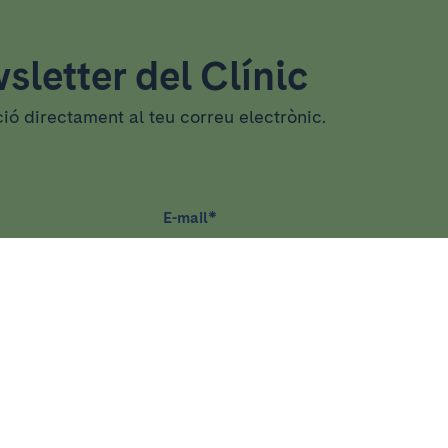
sletter del Clínic
ció directament al teu correu electrònic.
E-mail
*