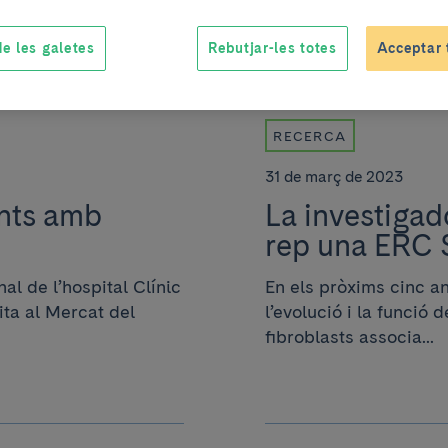
e les galetes
Rebutjar-les totes
Acceptar 
RECERCA
31 de març de 2023
ents amb
La investigad
rep una ERC S
al de l’hospital Clínic
En els pròxims cinc an
ita al Mercat del
l’evolució i la funció 
fibroblasts associa...