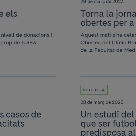
29 de març de 2023
e els
Torna la jorn
obertes per a
nivell de donacions i
Aquest matí s'ha celeb
r prop de 5.383
Obertes del Clínic Bar
de la Facultat de Medic
RECERCA
28 de març de 2023
s casos de
Un estudi del
citats
que ser futbo
predisposa a