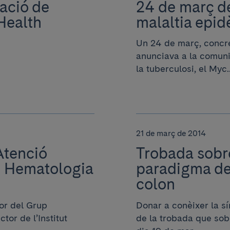
tació de
24 de març de
Health
malaltia epid
Un 24 de març, concre
anunciava a la comunit
la tuberculosi, el Myc..
21 de març de 2014
'Atenció
Trobada sobr
i Hematologia
paradigma de 
colon
or del Grup
Donar a conèixer la sí
tor de l’Institut
de la trobada que sobr