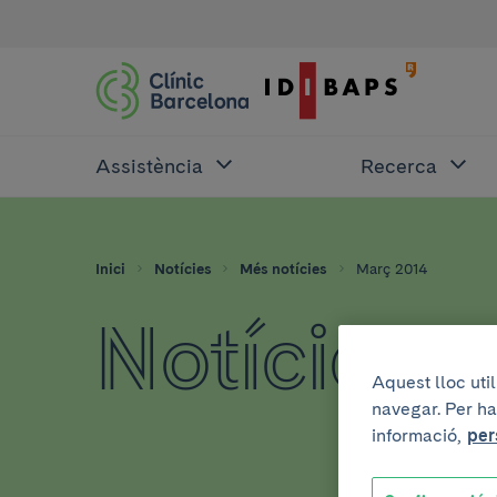
Assistència
Recerca
Inici
Notícies
Més notícies
Març 2014
Notícies 
Aquest lloc uti
navegar. Per ha
informació,
per