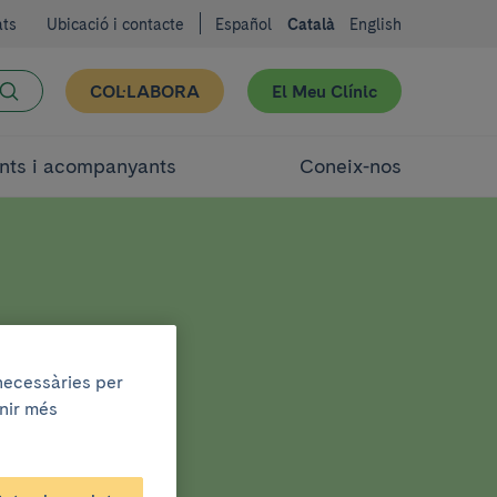
ats
Ubicació i contacte
Español
Català
English
COL·LABORA
El Meu Clínic
nts i acompanyants
Coneix-nos
 necessàries per
enir més