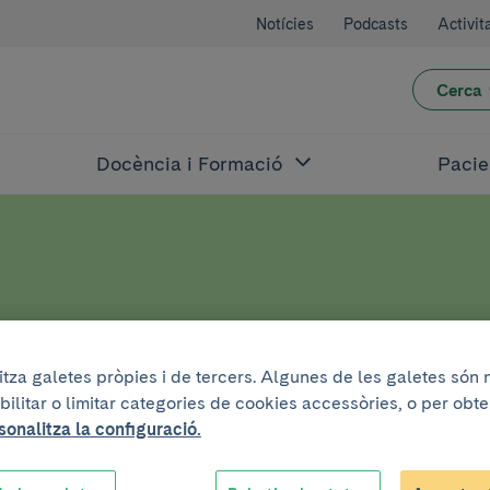
Notícies
Podcasts
Activit
Cerca
Docència i Formació
Pacie
de Març 2014
litza galetes pròpies i de tercers. Algunes de les galetes són
bilitar o limitar categories de cookies accessòries, o per obt
sonalitza la configuració.