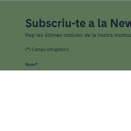
Subscriu-te a la New
Rep les últimes notícies de la nostra institu
(*) Camps obligatoris
Nom
*
He llegit i accepto
la política de privacitat
*