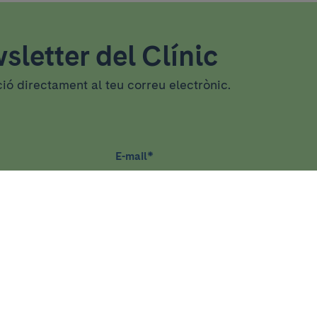
sletter del Clínic
ció directament al teu correu electrònic.
E-mail
*