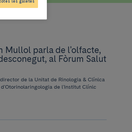
totes les galetes
 Mullol parla de l'olfacte,
 desconegut, al Fòrum Salut
 director de la Unitat de Rinologia & Clínica
 d'Otorinolaringologia de l'Institut Clínic