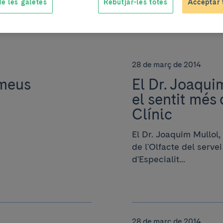
e les galetes
Rebutjar-les totes
Acceptar 
28 de març de 2014
rmeus
El Dr. Joaquim
el sentit més
Clínic
El Dr. Joaquim Mullol,
de l'Olfacte del servei
d'Especialit...
28 de març de 2014