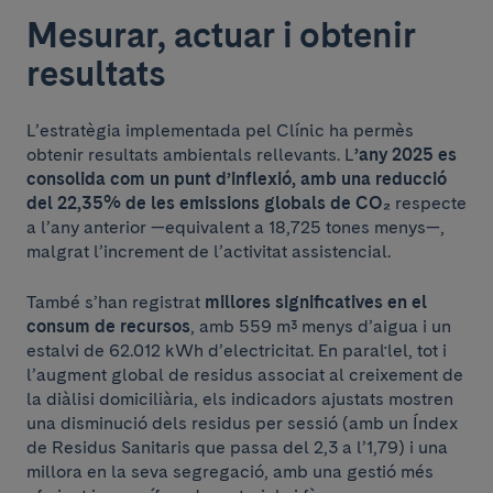
Mesurar, actuar i obtenir
resultats
L’estratègia implementada pel Clínic ha permès
obtenir resultats ambientals rellevants. L
’any 2025 es
consolida com un punt d’inflexió, amb una reducció
del 22,35% de les emissions globals de CO₂
respecte
a l’any anterior —equivalent a 18,725 tones menys—,
malgrat l’increment de l’activitat assistencial.
També s’han registrat
millores significatives en el
consum de recursos
, amb 559 m³ menys d’aigua i un
estalvi de 62.012 kWh d’electricitat. En paral·lel, tot i
l’augment global de residus associat al creixement de
la diàlisi domiciliària, els indicadors ajustats mostren
una disminució dels residus per sessió (amb un Índex
de Residus Sanitaris que passa del 2,3 a l’1,79) i una
millora en la seva segregació, amb una gestió més