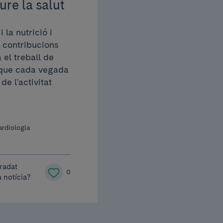
ure la salut
 la nutrició i
s contribucions
 el treball de
e que cada vegada
e l'activitat
ardiologia
radat
0
 notícia?