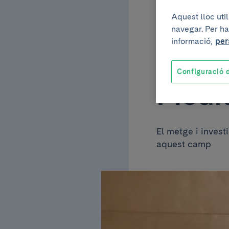
Aquest lloc uti
premi
navegar. Per ha
informació,
per
seus 
Configuració d
Medit
El metge i invest
aquest camp