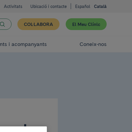
Activitats
Ubicació i contacte
Español
Català
COL·LABORA
El Meu Clínic
nts i acompanyants
Coneix-nos
p el