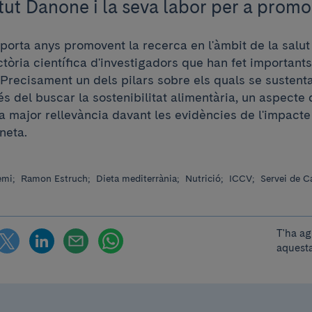
itut Danone i la seva labor per a promo
 porta anys promovent la recerca en l'àmbit de la salut i
ctòria científica d'investigadors que han fet important
Precisament un dels pilars sobre els quals se sustenta
 és del buscar la sostenibilitat alimentària, un aspect
a major rellevància davant les evidències de l'impacte d
neta.
emi;
Ramon Estruch;
Dieta mediterrània;
Nutrició;
ICCV;
Servei de C
T'ha ag
aquesta