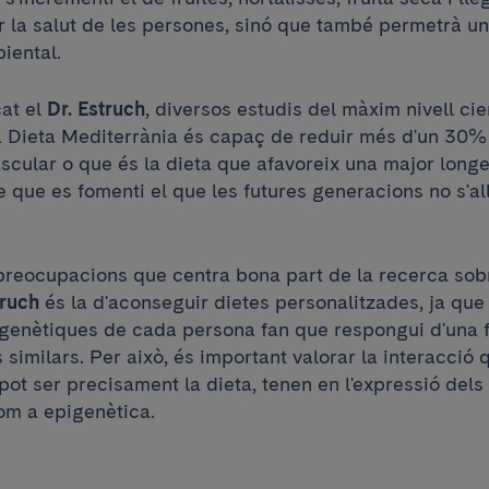
ar la salut de les persones, sinó que també permetrà u
biental.
cat el
Dr. Estruch
, diversos estudis del màxim nivell cie
 Dieta Mediterrània és capaç de reduir més d'un 30% 
scular o que és la dieta que afavoreix una major longev
 que es fomenti el que les futures generacions no s'al
 preocupacions que centra bona part de la recerca sob
truch
és la d'aconseguir dietes personalitzades, ja que
 genètiques de cada persona fan que respongui d'una 
similars. Per això, és important valorar la interacció 
ot ser precisament la dieta, tenen en l'expressió dels 
om a epigenètica.