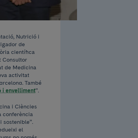
tació, Nutrició i
tigador de
òria científica
t Consultor
tat de Medicina
va activitat
 Barcelona. També
ó i envelliment
”.
cina i Ciències
a conferència
i sostenible”.
edueixi el
legums no només