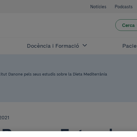
Notícies
Podcasts
Cerca
Docència i Formació
Pacie
titut Danone pels seus estudis sobre la Dieta Mediterrània
2021
. Ramon Estruch re