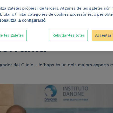
litza galetes pròpies i de tercers. Algunes de les galetes són
 Institut Danone p
bilitar o limitar categories de cookies accessòries, o per obt
sonalitza la configuració.
estudis sobre la D
e les galetes
Rebutjar-les totes
Acceptar 
errània
igador del Clínic – Idibaps és un dels majors experts 