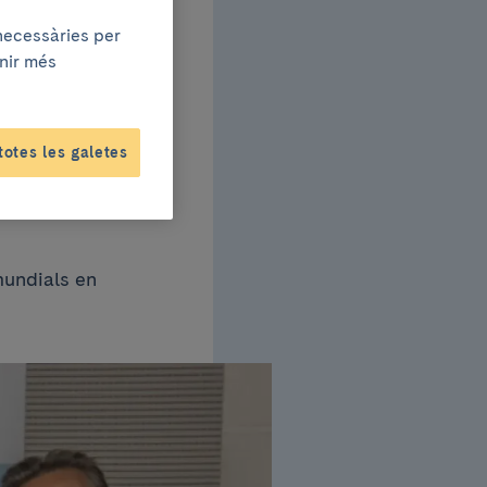
 necessàries per
els
enir més
ieta
totes les galetes
mundials en