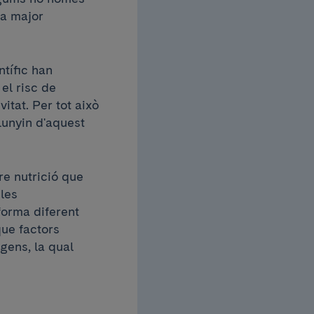
na major
ntífic han
el risc de
itat. Per tot això
lunyin d'aquest
re nutrició que
 les
forma diferent
que factors
gens, la qual