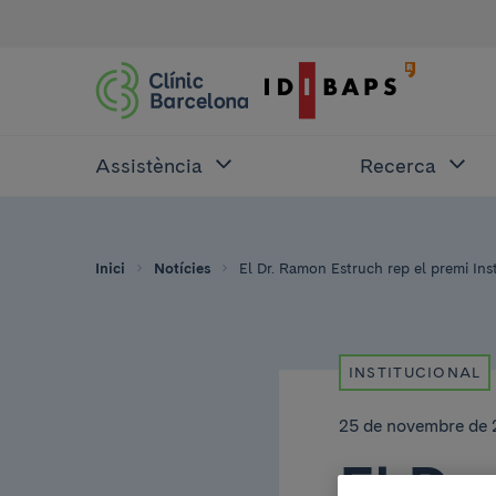
Assistència
Recerca
Inici
Notícies
El Dr. Ramon Estruch rep el premi Ins
INSTITUCIONAL
25 de novembre de 
El Dr