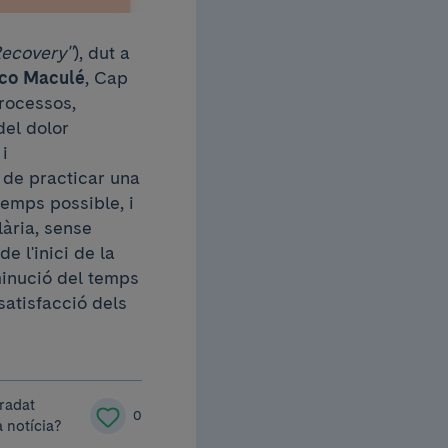
ecovery"
), dut a
sco Maculé
, Cap
processos,
del dolor
i
 de practicar una
temps possible, i
lària, sense
e l'inici de la
minució del temps
satisfacció dels
radat
0
 notícia?