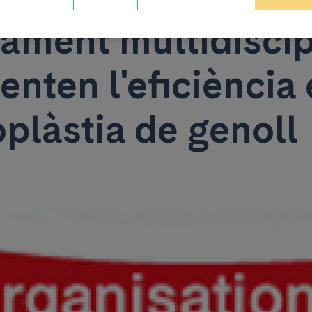
ament multidiscip
nten l'eficiència 
roplàstia de genoll