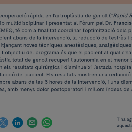
cuperació ràpida en l'artroplàstia de genoll ("
Rapid R
p multidisciplinar i presentat al Fòrum pel Dr.
Franci
MEQ, té com a finalitat coordinar l'optimització dels 
cient abans de la intervenció, la reducció de l'estrès i 
mitjançant noves tècniques anestèsiques, analgèsiques 
L'objectiu del programa és que el pacient al qual s'ha
làstia total de genoll recuperi l'autonomia en el menor 
n els resultats quirúrgics i disminueixi l'estada hospita
sfacció del pacient. Els resultats mostren una reducció d
pre abans de les 6 hores de la intervenció, i una dis
ies, amb menys dolor postoperatori i millors índexs de 
T'ha ag
aquesta