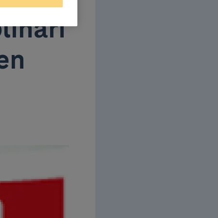
linari
en