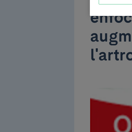
enfoc
augme
l'art