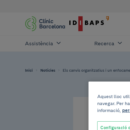
Assistència
Recerca
Inici
Notícies
Els canvis organitzatius i un enfocamen
Aquest lloc uti
navegar. Per ha
informació,
per
28 de juny de 2012
Els c
Configuració d