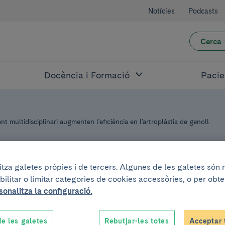
Notícies
Podcasts
Cerca
Docència i Formació
Pacie
t multidisciplinari augmenten l'eficiència en l'artroplàstia de genoll
litza galetes pròpies i de tercers. Algunes de les galetes són
bilitar o limitar categories de cookies accessòries, o per obt
sonalitza la configuració.
anvis organitzatius
e les galetes
Rebutjar-les totes
Acceptar 