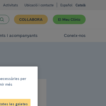
Activitats
Ubicació i contacte
Español
Català
COL·LABORA
El Meu Clínic
nts i acompanyants
Coneix-nos
 necessàries per
enir més
 i un
totes les galetes