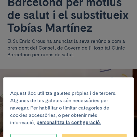
Barcelona per motius
de salut i el substitueix
Tobías Martínez
El Sr. Enric Crous ha anunciat la seva renúncia com a
president del Consell de Govern de l’Hospital Clínic
Barcelona per raons de salut.
Aquest lloc utilitza galetes pròpies i de tercers.
Algunes de les galetes són necessàries per
navegar. Per habilitar o limitar categories de
cookies accessòries, o per obtenir més
informació,
personalitza la configuració.