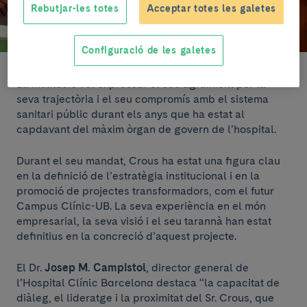
Rebutjar-les totes
Acceptar totes les galetes
Configuració de les galetes
La institució vol expressar el seu agraïment per la
seva trajectòria i el seu compromís amb el sistema
sanitari públic durant els anys que ha estat al
capdavant del màxim òrgan de govern de l’hospital.
Durant el seu mandat, Crous ha estat una figura clau
en la definició de l’estratègia institucional i en la
promoció de projectes transformadors, com el futur
Campus Clínic-UB. La seva experiència en el món
empresarial, la seva visió i el seu tarannà han estat
definitius en la concreció d’aquest projecte.
El Dr.
Josep M. Campistol
, director general de
l’Hospital Clínic Barcelona destaca “la capacitat de
diàleg, el lideratge i la proximitat del Sr. Crous, que