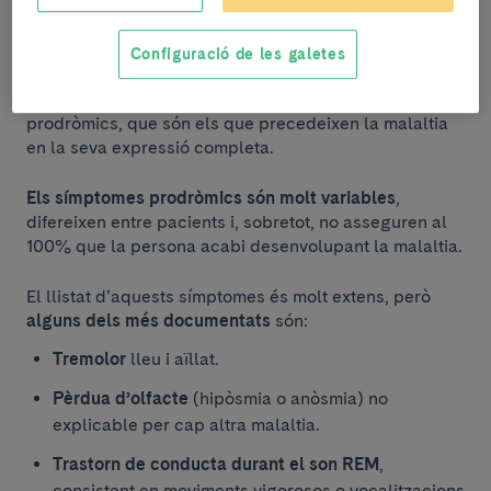
mans i peus, rigidesa, alteració de la marxa, entre
d’altres). No obstant això, ja fa anys que s’ha proposat
identificar el Parkinson abans de l’aparició dels
Configuració de les galetes
símptomes cardinals, que són aquells que poden ser
diagnòstics, d’acord amb els anomenats símptomes
prodròmics, que són els que precedeixen la malaltia
en la seva expressió completa.
Els símptomes prodròmics són molt variables
,
difereixen entre pacients i, sobretot, no asseguren al
100% que la persona acabi desenvolupant la malaltia.
El llistat d’aquests símptomes és molt extens, però
alguns dels més documentats
són:
Tremolor
lleu i aïllat.
Pèrdua d’olfacte
(hipòsmia o anòsmia) no
explicable per cap altra malaltia.
Trastorn de conducta durant el son REM
,
consistent en moviments vigorosos o vocalitzacions