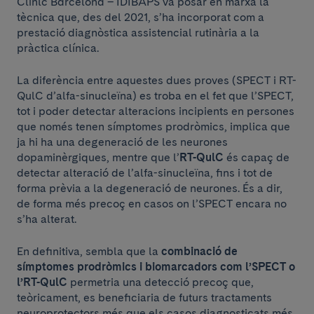
Clínic Barcelona – IDIBAPS va posar en marxa la
tècnica que, des del 2021, s’ha incorporat com a
prestació diagnòstica assistencial rutinària a la
pràctica clínica.
La diferència entre aquestes dues proves (SPECT i RT-
QulC d’alfa-sinucleïna) es troba en el fet que l’SPECT,
tot i poder detectar alteracions incipients en persones
que només tenen símptomes prodròmics, implica que
ja hi ha una degeneració de les neurones
dopaminèrgiques, mentre que l’
RT-QulC
és capaç de
detectar alteració de l’alfa-sinucleïna, fins i tot de
forma prèvia a la degeneració de neurones. És a dir,
de forma més precoç en casos on l’SPECT encara no
s’ha alterat.
En definitiva, sembla que la
combinació de
símptomes prodròmics i biomarcadors com l’SPECT o
l’RT-QulC
permetria una detecció precoç que,
teòricament, es beneficiaria de futurs tractaments
neuroprotectors més que els casos diagnosticats més