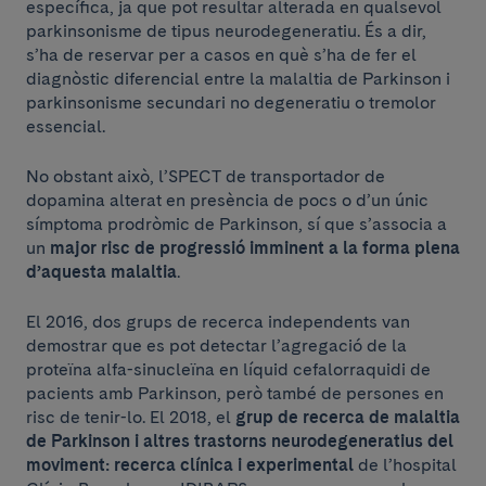
específica, ja que pot resultar alterada en qualsevol
parkinsonisme de tipus neurodegeneratiu. És a dir,
s’ha de reservar per a casos en què s’ha de fer el
diagnòstic diferencial entre la malaltia de Parkinson i
parkinsonisme secundari no degeneratiu o tremolor
essencial.
No obstant això, l’SPECT de transportador de
dopamina alterat en presència de pocs o d’un únic
símptoma prodròmic de Parkinson, sí que s’associa a
un
major risc de progressió imminent a la forma plena
d’aquesta malaltia
.
El 2016, dos grups de recerca independents van
demostrar que es pot detectar l’agregació de la
proteïna alfa-sinucleïna en líquid cefalorraquidi de
pacients amb Parkinson, però també de persones en
risc de tenir-lo. El 2018, el
grup de recerca de malaltia
de Parkinson i altres trastorns neurodegeneratius del
moviment: recerca clínica i experimental
de l’hospital