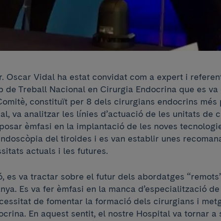
. Oscar Vidal ha estat convidat com a expert i referen
p de Treball Nacional en Cirurgia Endocrina que es va 
omitè, constituït per 8 dels cirurgians endocrins més 
, va analitzar les línies d’actuació de les unitats de c
posar èmfasi en la implantació de les noves tecnologie
ndoscòpia del tiroides i es van establir unes recomana
itats actuals i les futures.
, es va tractar sobre el futur dels abordatges “remots
ya. Es va fer èmfasi en la manca d’especialització de 
ecessitat de fomentar la formació dels cirurgians i met
crina. En aquest sentit, el nostre Hospital va tornar a 