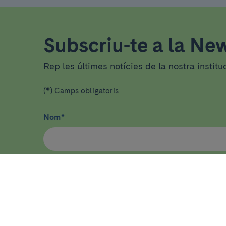
Subscriu-te a la New
Rep les últimes notícies de la nostra institu
(*) Camps obligatoris
Nom
*
He llegit i accepto
la política de privacitat
*