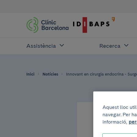
Assistència
Recerca
Inici
Notícies
Innovant en cirurgia endocrina - Surg
Aquest lloc uti
navegar. Per ha
23 de febrer de 201
informació,
per
Innov