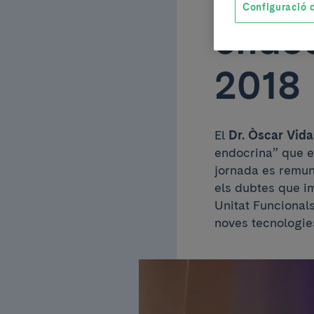
Configuració d
endoc
2018
El
Dr. Òscar Vida
endocrina” que es
jornada es remunt
els dubtes que i
Unitat Funcionals
noves tecnologie