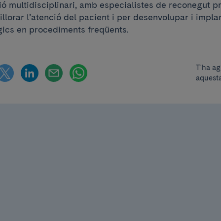
ó multidisciplinari, amb especialistes de reconegut pr
illorar l’atenció del pacient i per desenvolupar i impl
ògics en procediments freqüents.
T'ha ag
aquesta