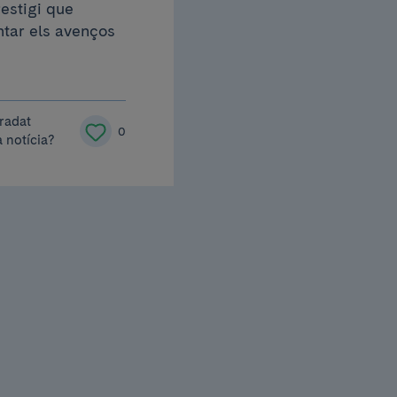
estigi que
antar els avenços
radat
0
 notícia?