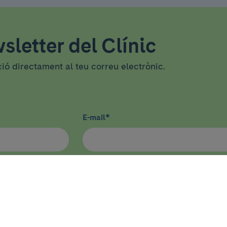
sletter del Clínic
ció directament al teu correu electrònic.
E-mail
*