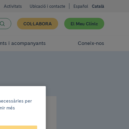
Activitats
Ubicació i contacte
Español
Català
COL·LABORA
El Meu Clínic
nts i acompanyants
Coneix-nos
 necessàries per
enir més