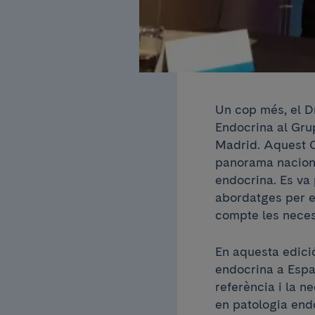
Un cop més, el Dr
Endocrina al Gru
Madrid. Aquest C
panorama nacional
endocrina. Es va 
abordatges per e
compte les necess
En aquesta edició
endocrina a Espan
referència i la n
en patologia endo