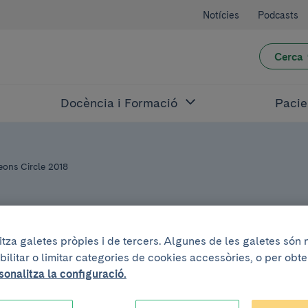
Notícies
Podcasts
Cerca
Docència i Formació
Pacie
eons Circle 2018
litza galetes pròpies i de tercers. Algunes de les galetes són
bilitar o limitar categories de cookies accessòries, o per obt
8
sonalitza la configuració.
ant en cirurgia