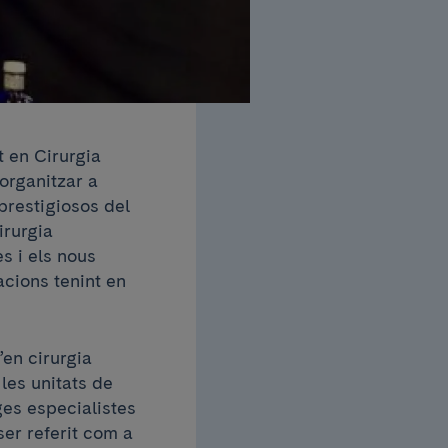
t en Cirurgia
organitzar a
prestigiosos del
irurgia
s i els nous
cions tenint en
”en cirurgia
les unitats de
ges especialistes
ser referit com a