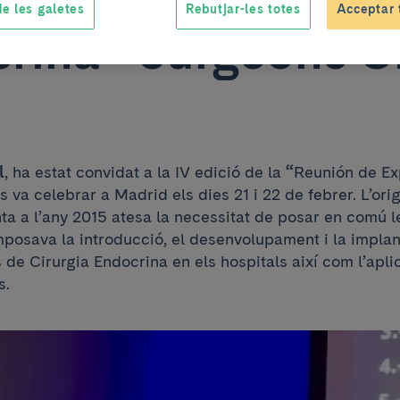
e les galetes
Rebutjar-les totes
Acceptar 
rina - Surgeons C
l
, ha estat convidat a la IV edició de la
“
Reunión de Ex
 va celebrar a Madrid els dies 21 i 22 de febrer. L’or
a a l’any 2015 atesa la necessitat de posar en comú l
mposava la introducció, el desenvolupament i la implan
 de Cirurgia Endocrina en els hospitals així com l’aplic
s.