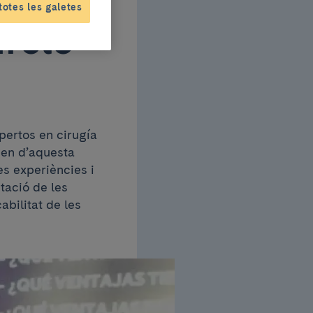
totes les galetes
ircle
pertos en cirugía
igen d’aquesta
es experiències i
tació de les
abilitat de les