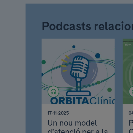
Podcasts relacio
17-11-2025
0
Un nou model
P
d’atenció per a la
C