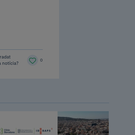
radat
0
 notícia?