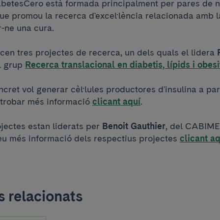
betesCero està formada principalment per pares de 
que promou la recerca d'excel·lència relacionada amb l
r-ne una cura.
en tres projectes de recerca, un dels quals el lidera
l grup
Recerca translacional en diabetis, lípids i obesi
ncret vol generar cèl·lules productores d'insulina a part
u trobar més informació
clicant aquí
.
ojectes estan liderats per
Benoit Gauthier
, del CABIME
reu més informació dels respectius projectes
clicant aq
 relacionats