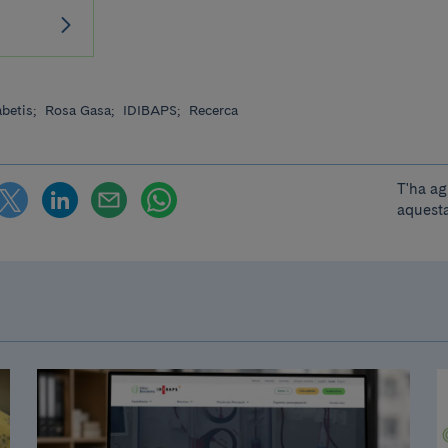
abetis;
Rosa Gasa;
IDIBAPS;
Recerca
T'ha ag
aquesta