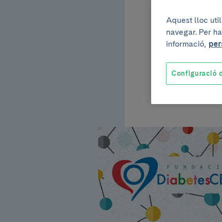
'Lote
Aquest lloc uti
navegar. Per ha
informació,
per
La imatge de la 
Configuració d
Fundación Diabe
lideren projectes
l'IDIBAPS.