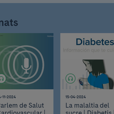
nats
4-11-2024
15-04-2024
arlem de Salut
La malaltia del
ardiovascular |
sucre | Diabetis 