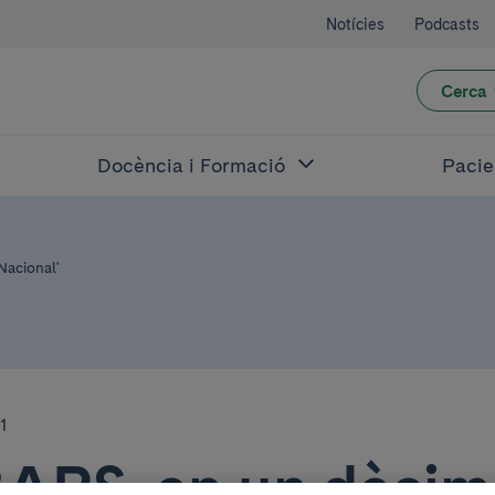
Notícies
Podcasts
Cerca
Docència i Formació
Pacie
Nacional'
1
BAPS, en un dècim