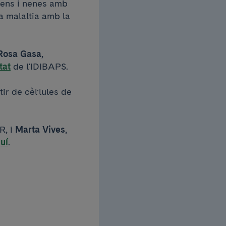
nens i nenes amb
a malaltia amb la
Rosa Gasa
,
tat
de l'IDIBAPS.
ir de cèl·lules de
R, i
Marta Vives
,
uí
.