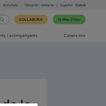
Activitats
Ubicació i contacte
Español
Català
COL·LABORA
El Meu Clínic
nts i acompanyants
Coneix-nos
 de la