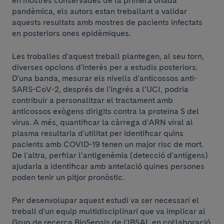
en mostres conservades de la primera onada
pandèmica, els autors estan treballant a validar
aquests resultats amb mostres de pacients infectats
en posteriors ones epidèmiques.
Les troballes d'aquest treball plantegen, al seu torn,
diverses opcions d'interès per a estudis posteriors.
D'una banda, mesurar els nivells d'anticossos anti-
SARS-CoV-2, després de l'ingrés a l’UCI, podria
contribuir a personalitzar el tractament amb
anticossos exògens dirigits contra la proteïna S del
virus. A més, quantificar la càrrega d'ARN viral al
plasma resultaria d'utilitat per identificar quins
pacients amb COVID-19 tenen un major risc de mort.
De l'altra, perfilar l’antigenèmia (detecció d'antígens)
ajudaria a identificar amb antelació quines persones
poden tenir un pitjor pronòstic.
Per desenvolupar aquest estudi va ser necessari el
treball d'un equip multidisciplinari que va implicar al
Grup de recerca BioSepsis de l'IBSAL en col·laboració