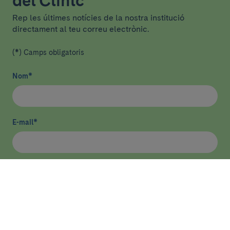
del Clínic
Rep les últimes notícies de la nostra institució
directament al teu correu electrònic.
(*) Camps obligatoris
Nom
*
E-mail
*
He llegit i accepto
la política de privacitat
*
Enviar