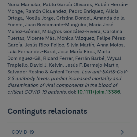
Nuria Mamolar, Pablo García Olivares, Rubén Herrán-
Monge, Ramón Cicuendez, Pedro Enríquez, Alicia
Ortega, Noelia Jorge, Cristina Doncel, Amanda de la
Fuente, Juan Bustamante-Munguira, María José
Muñoz-Gómez, Milagros González-Rivera, Carolina
Puertas, Vicente Más, Mónica Vázquez, Felipe Pérez-
García, Jesús Rico-Feijoo, Silvia Martín, Anna Motos,
Laia Fernandez-Barat, Jose María Eiros, Marta
Dominguez-Gil, Ricard Ferrer, Ferrán Barbé, Wysali
Trapiello, David J. Kelvin, Jesús F. Bermejo-Martin,
Salvador Resino & Antoni Torres.
Low anti-SARS-CoV-
2 S antibody levels predict increased mortality and
dissemination of viral components in the blood of
critical COVID-19 patients.
doi:
10.1111/joim.13386
.
Continguts relacionats
COVID-19