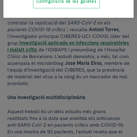
Configuració de les galetes
COVID-19.
"Els anticossos anti-S són, per tant, fonamentals per
controlar la replicació del SARS-CoV-2 en els
pacients COVID-19 crítics"
, ressalta
Antoni Torres
,
l'investigador principal CIBERES-UCI-COVID, líder del
grup
Investigació aplicada en infeccions respiratòries
i malalt crític
de l'IDIBAPS i pneumòleg de l'Hospital
Clínic de Barcelona. L'estudi demostra, a més, tal com
assenyala el microbiòleg
Jose María Eiros
, membre de
l'equip d'investigació del CIBERES, que la presència
de material del virus a la sang és un marcador de mal
pronòstic.
Una investigació multidisciplinària
Aquest treball és un dels estudis més grans
realitzats fins a la data que analitza els anticossos
anti-SARS-CoV-2 en pacients crítics amb COVID-19.
En una mostra de 92 pacients, l'estudi revela que el