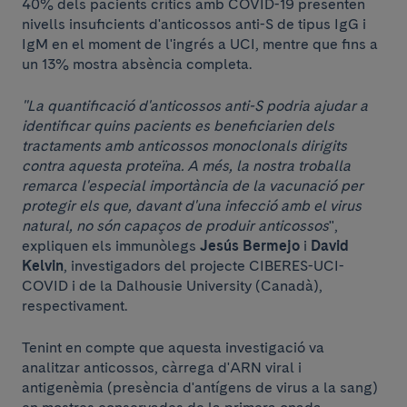
40% dels pacients crítics amb COVID-19 presenten
nivells insuficients d'anticossos anti-S de tipus IgG i
IgM en el moment de l'ingrés a UCI, mentre que fins a
un 13% mostra absència completa.
"La quantificació d'anticossos anti-S podria ajudar a
identificar quins pacients es beneficiarien dels
tractaments amb anticossos monoclonals dirigits
contra aquesta proteïna. A més, la nostra troballa
remarca l'especial importància de la vacunació per
protegir els que, davant d'una infecció amb el virus
natural, no són capaços de produir anticossos
",
expliquen els immunòlegs
Jesús Bermejo
i
David
Kelvin
, investigadors del projecte CIBERES-UCI-
COVID i de la Dalhousie University (Canadà),
respectivament.
Tenint en compte que aquesta investigació va
analitzar anticossos, càrrega d'ARN viral i
antigenèmia (presència d'antígens de virus a la sang)