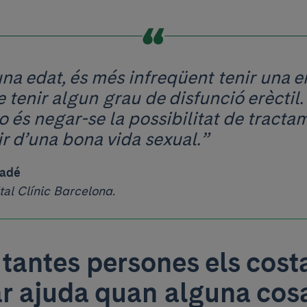
una edat, és més infreqüent tenir una e
 tenir algun grau de disfunció erèctil.
 és negar-se la possibilitat de tractam
r d’una bona vida sexual.”
madé
tal Clínic Barcelona.
 tantes persones els cost
 ajuda quan alguna cosa