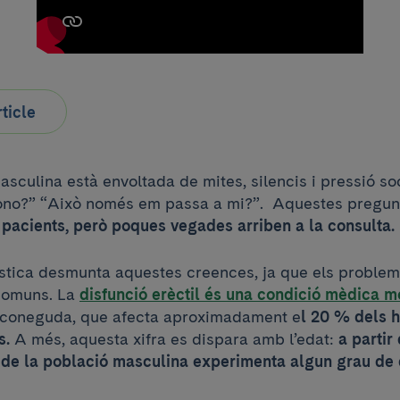
rticle
asculina està envoltada de mites, silencis i pressió so
iono?” “Això només em passa a mi?”. Aquestes pregun
 pacients, però poques vegades arriben a la consulta.
dística desmunta aquestes creences, ja que els problem
 comuns. La
disfunció erèctil és una condició mèdica m
 coneguda, que afecta aproximadament e
l 20 % dels 
s.
A més, aquesta xifra es dispara amb l’edat:
a partir
 de la població masculina experimenta algun grau de d