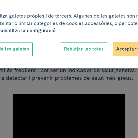
litza galetes pròpies i de tercers. Algunes de les galetes són
r de disfunció erèc
bilitar o limitar categories de cookies accessòries, o per obt
sonalitza la configuració.
a la qualitat de v
e les galetes
Rebutjar-les totes
Acceptar 
til és freqüent i pot ser un indicador de salut general.
 a detectar i prevenir problemes de salut més greus.