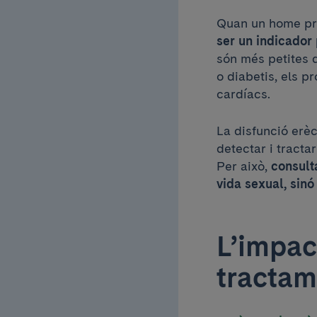
Quan un home pre
ser un indicador
són més petites q
o diabetis, els 
cardíacs.
La disfunció erèc
detectar i tracta
Per això,
consult
vida sexual, sin
L’impact
tractam