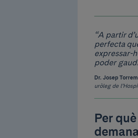
“A partir d’
perfecta que
expressar-ho
poder gaudi
Dr. Josep Torre
uròleg de l’Hospi
Per què
demanar