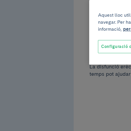
7 de gener de 2026
Aquest lloc uti
Parla
navegar. Per ha
informació,
per
millor
Configuració d
La disfunció erèc
temps pot ajudar