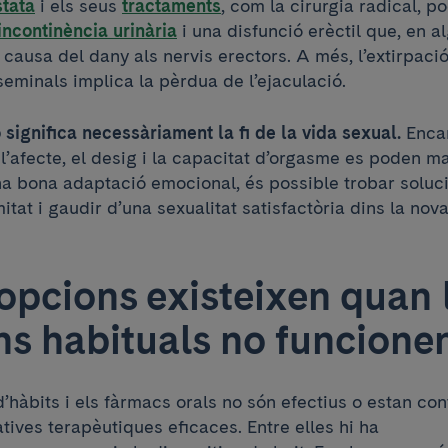
stata
i els seus
tractaments
, com la cirurgia radical, 
incontinència urinària
i una disfunció erèctil que, en a
a causa del dany als nervis erectors. A més, l’extirpació
seminals implica la pèrdua de l’ejaculació.
 significa necessàriament la fi de la vida sexual.
Encar
, l’afecte, el desig i la capacitat d’orgasme es poden 
na bona adaptació emocional, és possible trobar soluc
itat i gaudir d’una sexualitat satisfactòria dins la nova 
opcions existeixen quan 
ns habituals no funcion
’hàbits i els fàrmacs orals no són efectius o estan con
atives terapèutiques eficaces. Entre elles hi ha