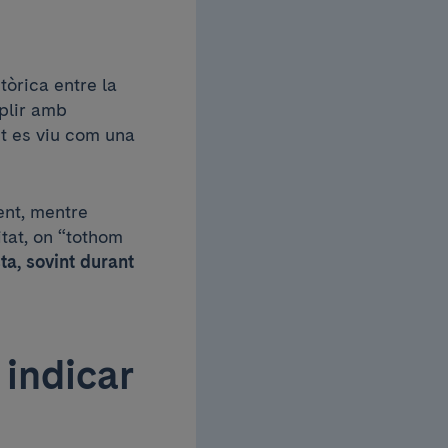
tòrica entre la
mplir amb
t es viu com una
ent, mentre
tat, on “tothom
sta, sovint durant
 indicar