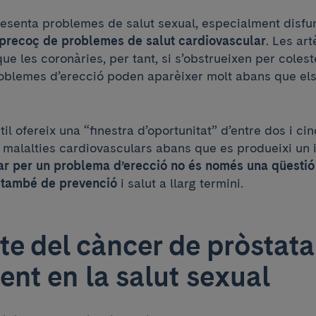
senta problemes de salut sexual, especialment disfun
 precoç de problemes de salut cardiovascular
. Les art
ue les coronàries, per tant, si s’obstrueixen per colest
problemes d’erecció poden aparèixer molt abans que e
til ofereix una “finestra d’oportunitat” d’entre dos i ci
r malalties cardiovasculars abans que es produeixi un in
ar per un problema d’erecció no és només una qüestió 
ó també de prevenció
i salut a llarg termini.
e del càncer de pròstata 
ent en la salut sexual