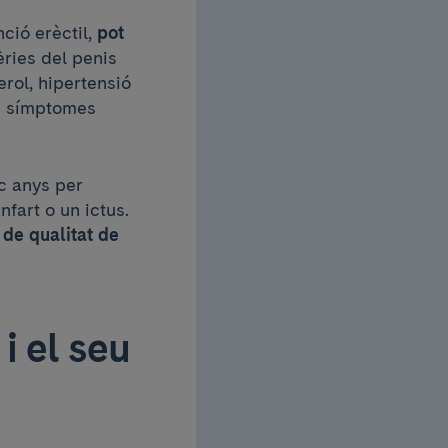
ció erèctil,
pot
èries del penis
erol, hipertensió
ls símptomes
nc anys per
fart o un ictus.
de qualitat de
i el seu