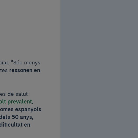
cial. “Sóc menys
tes
ressonen en
es de salut
olt prevalent
,
homes espanyols
 dels 50 anys,
ificultat en