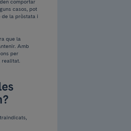
poden comportar
lguns casos, pot
 de la pròstata i
a que la
mantenir. Amb
ions per
realitat.
les
en?
traindicats,