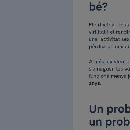
bé?
El principal obst
virilitat i el re
una activitat se
pèrdua de masculi
A més, existeix u
s’amaguen les vul
funciona menys jo
anys.
Un prob
un prob