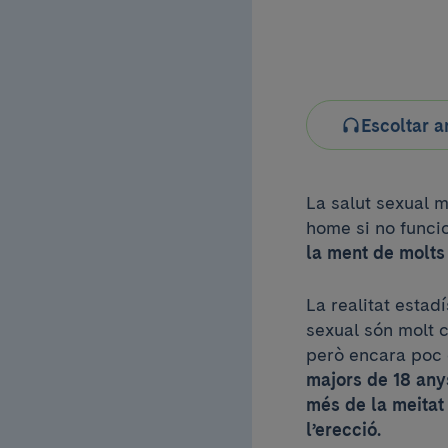
Escoltar a
La salut sexual m
home si no func
la ment de molts
La realitat esta
sexual són molt
però encara poc
majors de 18 any
més de la meitat
l’erecció.