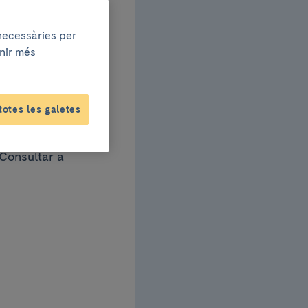
 necessàries per
til
enir més
ida
totes les galetes
 Consultar a