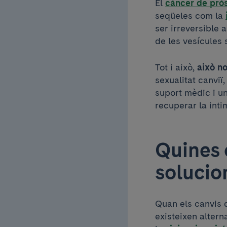
El
càncer de prò
seqüeles com la
ser irreversible 
de les vesícules 
Tot i això,
això no
sexualitat canviï
suport mèdic i u
recuperar la intim
Quines 
solucio
Quan els canvis d
existeixen altern