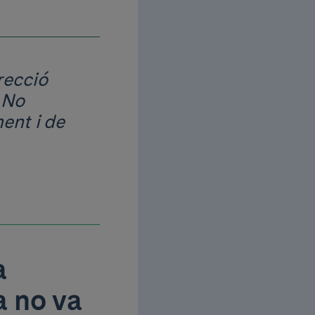
recció
 No
ent i de
a
 no va