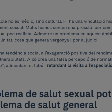
acle no és mèdic, sinó cultural. Hi ha una vinculació his
ndiment sexual. Molts homes senten una pressió per co
xual poc realista. Admetre un problema en aquest àmbi
nitat, cosa que genera vergonya i por al judici.
na tendència social a l’exageració positiva del rendim
nerabilitats. Això crea una falsa percepció de normali
”, alimentant el tabú i
retardant la visita a l’especiali
lema de salut sexual pot
lema de salut general