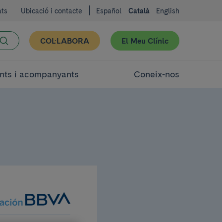
ats
Ubicació i contacte
Español
Català
English
COL·LABORA
El Meu Clínic
nts i acompanyants
Coneix-nos