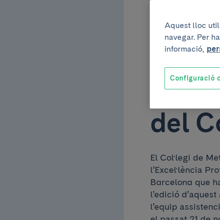
Clíni
Aquest lloc uti
navegar. Per ha
amb e
informació,
per
Configuració d
l’Exc
del 
El Col·legi de M
l’Excel·lència Pr
Barcelona que han 
l’edició d’aques
l’equip assistenc
el passat 21 de 