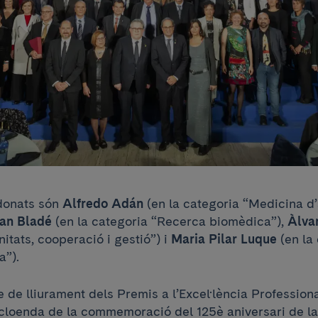
donats són
Alfredo Adán
(en la categoria “Medicina d
an Bladé
(en la categoria “Recerca biomèdica”),
Àlva
tats, cooperació i gestió”) i
Maria Pilar Luque
(en la
a”).
e de lliurament dels Premis a l’Excel·lència Professio
 cloenda de la commemoració del 125è aniversari de la