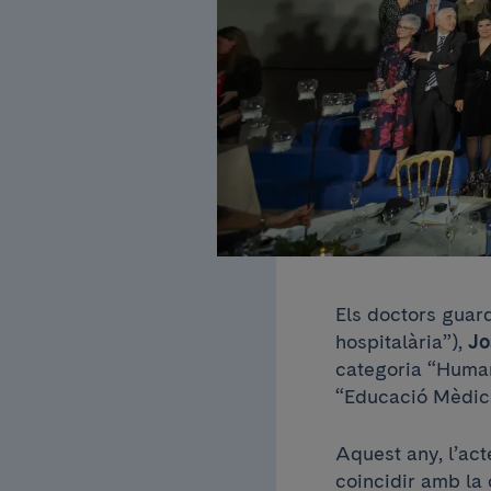
Els doctors guar
hospitalària”),
Jo
categoria “Humani
“Educació Mèdic
Aquest any, l’act
coincidir amb la