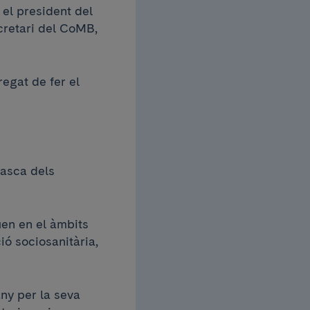
 el president del
ecretari del CoMB,
rregat de fer el
tasca dels
uen en el àmbits
ió sociosanitària,
ny per la seva