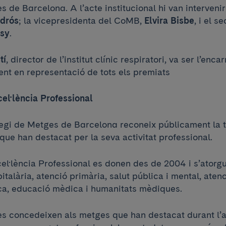
s de Barcelona. A l’acte institucional hi van intervenir
drós
; la vicepresidenta del CoMB,
Elvira Bisbe
, i el s
ksy
.
tí
, director de l’institut clínic respiratori, va ser l’enca
ent en representació de tots els premiats
cel·lència Professional
legi de Metges de Barcelona reconeix públicament la 
ue han destacat per la seva activitat professional.
cel·lència Professional es donen des de 2004 i s’atorg
talària, atenció primària, salut pública i mental, atenc
a, educació mèdica i humanitats mèdiques.
s concedeixen als metges que han destacat durant l’a