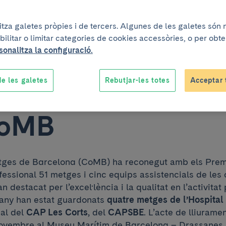
c-IDIBAPS, recone
litza galetes pròpies i de tercers. Algunes de les galetes són
bilitar o limitar categories de cookies accessòries, o per obt
ls Premis a
sonalitza la configuració.
e les galetes
Rebutjar-les totes
Acceptar 
el·lència Professio
CoMB
etges de Barcelona (CoMB) ha reconegut amb els Prem
ofessional 51 metges i cinc equips assistencials de le
destacat per l’excel·lència i la qualitat en l’activitat
t any han estat guardonats
quatre metges de l’Hospital
ial del
CAP Les Corts
, del
CAPSBE
. L’acte de lliurame
novembre al Museu Marítim de Barcelona – Drassanes.