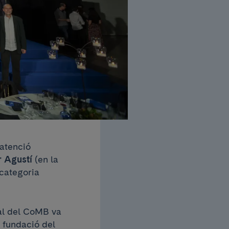
’atenció
r Agustí
(en la
 categoria
nal del CoMB va
 fundació del