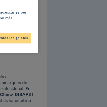
guts
 necessàries per
enir més
totes les galetes
nal
is a
s comarques de
 professional. En
 Clínic-IDIBAPS
i
nt es va celebrar