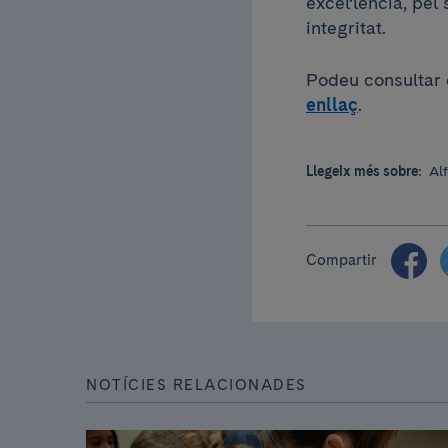
excel·lència, pel
integritat.
Podeu consultar
enllaç
.
Llegeix més sobre:
Al
Compartir
NOTÍCIES RELACIONADES