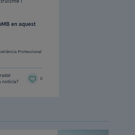
ltruisme i
CoMB en aquest
el·lència Professional
radat
0
 notícia?