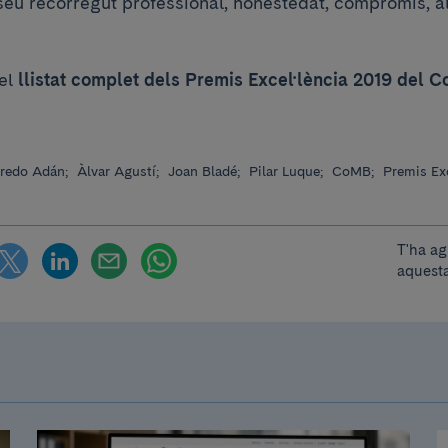
 seu recorregut professional, honestedat, compromís, a
 el
llistat complet dels Premis Excel·lència 2019 del 
fredo Adán;
Àlvar Agustí;
Joan Bladé;
Pilar Luque;
CoMB;
Premis Exc
T'ha ag
aquesta