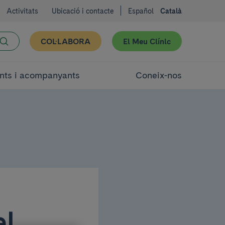
Activitats
Ubicació i contacte
Español
Català
COL·LABORA
El Meu Clínic
nts i acompanyants
Coneix-nos
el