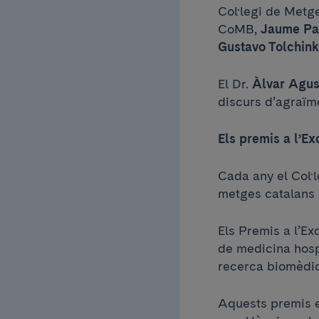
Col·legi de Metge
CoMB,
Jaume Pa
Gustavo Tolchin
El Dr.
Àlvar Agus
discurs d’agraïm
Els premis a l’Ex
Cada any el Col·
metges catalans q
Els Premis a l’Ex
de medicina hospi
recerca biomèdic
Aquests premis e