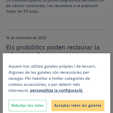
La colonoscòpia és la prova diagnòstica de detecció
de càncer colorectal, i es recomana a la població
major de 50 anys.
16 de novembre de 2022
Els probiòtics poden restaurar la
microbiota?
Els probiòtics són microorganismes beneficiosos per
Aquest lloc utilitza galetes pròpies i de tercers.
la salut, ajuden a equilibrar la microbiota intestinal,
Algunes de les galetes són necessàries per
que té una gran importància per enforti...
navegar. Per habilitar o limitar categories de
cookies accessòries, o per obtenir més
informació,
personalitza la configuració.
15 de novembre de 2022
Rebutjar-les totes
Acceptar totes les galetes
Vuit investigadors del Clínic-