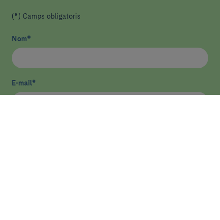
(*) Camps obligatoris
Nom
*
E-mail
*
He llegit i accepto
la política de privacitat
*
Enviar
ASSISTÈNCIA