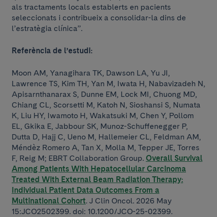
als tractaments locals establerts en pacients
seleccionats i contribueix a consolidar-la dins de
l’estratègia clínica”.
Referència de l’estudi:
Moon AM, Yanagihara TK, Dawson LA, Yu JI,
Lawrence TS, Kim TH, Yan M, Iwata H, Nabavizadeh N,
Apisarnthanarax S, Dunne EM, Lock MI, Chuong MD,
Chiang CL, Scorsetti M, Katoh N, Sioshansi S, Numata
K, Liu HY, Iwamoto H, Wakatsuki M, Chen Y, Pollom
EL, Gkika E, Jabbour SK, Munoz-Schuffenegger P,
Dutta D, Hajj C, Ueno M, Hallemeier CL, Feldman AM,
Méndèz Romero A, Tan X, Molla M, Tepper JE, Torres
F, Reig M; EBRT Collaboration Group.
Overall Survival
Among Patients With Hepatocellular Carcinoma
Treated With External Beam Radiation Therapy:
Individual Patient Data Outcomes From a
Multinational Cohort
. J Clin Oncol. 2026 May
15:JCO2502399. doi: 10.1200/JCO-25-02399.