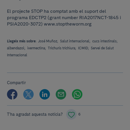
El projecte STOP ha comptat amb el suport del
programa EDCTP2 (grant number RIA2017NCT-1845 i
PSIA2020-3072) www.stoptheworm.org
Llegeix més sobre:
José Muñoz;
Salut internacional;
cucs intestinals;
albendazol;
ivermectina;
Trichuris trichiura;
ICMID;
Servei de Salut
Internacional
Compartir
T'ha agradat aquesta notícia?
6