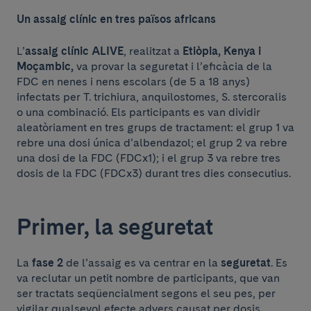
Un assaig clínic en tres països africans
L’
assaig clínic ALIVE
, realitzat a
Etiòpia, Kenya i
Moçambic,
va provar la seguretat i l’eficàcia de la
FDC en nenes i nens escolars (de 5 a 18 anys)
infectats per T. trichiura, anquilostomes, S. stercoralis
o una combinació. Els participants es van dividir
aleatòriament en tres grups de tractament: el grup 1 va
rebre una dosi única d’albendazol; el grup 2 va rebre
una dosi de la FDC (FDCx1); i el grup 3 va rebre tres
dosis de la FDC (FDCx3) durant tres dies consecutius.
Primer, la seguretat
La
fase 2
de l’assaig es va centrar en la
seguretat
. Es
va reclutar un petit nombre de participants, que van
ser tractats seqüencialment segons el seu pes, per
vigilar qualsevol efecte advers causat per dosis