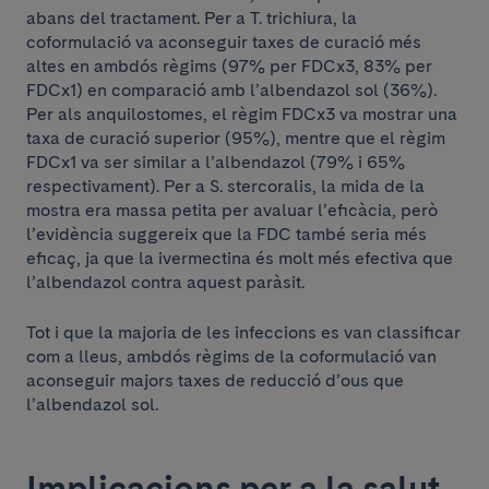
abans del tractament. Per a T. trichiura, la
coformulació va aconseguir taxes de curació més
altes en ambdós règims (97% per FDCx3, 83% per
FDCx1) en comparació amb l’albendazol sol (36%).
Per als anquilostomes, el règim FDCx3 va mostrar una
taxa de curació superior (95%), mentre que el règim
FDCx1 va ser similar a l’albendazol (79% i 65%
respectivament). Per a S. stercoralis, la mida de la
mostra era massa petita per avaluar l’eficàcia, però
l’evidència suggereix que la FDC també seria més
eficaç, ja que la ivermectina és molt més efectiva que
l’albendazol contra aquest paràsit.
Tot i que la majoria de les infeccions es van classificar
com a lleus, ambdós règims de la coformulació van
aconseguir majors taxes de reducció d’ous que
l’albendazol sol.
Implicacions per a la salut