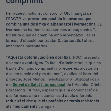
comprimit
Per aquest motiu, el consorci STOP, finançat per
l’EDCTP, va provar una
pastilla innovadora que
combina una dosi fixa d’albendazol i ivermectina
. La
ivermectina ha demostrat ser més eficaç contra T.
trichiura quan es combina amb albendazol i és el
fàrmac d’elecció per tractar S. stercoralis i altres
infeccions parasitàries.
“
Aquesta coformulació en dosi fixa
(FDC) presenta
diversos
avantatges
. És fàcil d’administrar, ja que es
tracta d’un únic comprimit i no requereix ajustos de
dosi en funció del pes del nen”, explica el líder del
projecte, José Muñoz, investigador a ISGlobal i cap
del
Servei de Salut Internacional
de l’Hospital Clínic
Barcelona. “A més, esperem que la combinació de
dos fàrmacs amb mecanismes d’acció diferents
redueixi el risc que els paràsits es tornin resistents
als medicaments
”, afegeix.