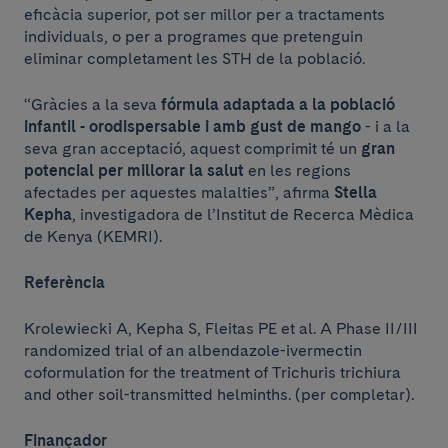
eficàcia superior, pot ser millor per a tractaments
individuals, o per a programes que pretenguin
eliminar completament les STH de la població.
“Gràcies a la seva
fórmula adaptada a la població
infantil - orodispersable i amb gust de mango
- i a la
seva gran acceptació, aquest comprimit té un
gran
potencial per millorar la salut
en les regions
afectades per aquestes malalties”, afirma
Stella
Kepha
, investigadora de l’Institut de Recerca Mèdica
de Kenya (KEMRI).
Referència
Krolewiecki A, Kepha S, Fleitas PE et al. A Phase II/III
randomized trial of an albendazole-ivermectin
coformulation for the treatment of Trichuris trichiura
and other soil-transmitted helminths. (per completar).
Finançador