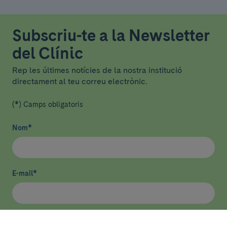
Subscriu-te a la Newsletter
del Clínic
Rep les últimes notícies de la nostra institució
directament al teu correu electrònic.
(*) Camps obligatoris
Nom
*
E-mail
*
He llegit i accepto
la política de privacitat
*