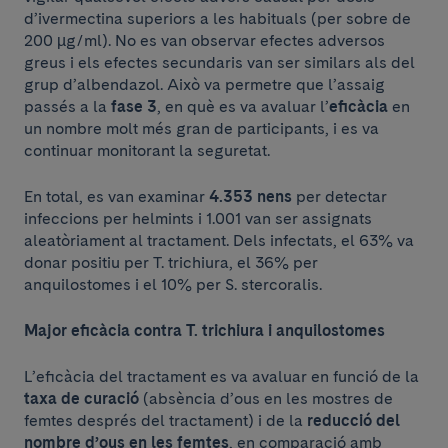
d’ivermectina superiors a les habituals (per sobre de
200 µg/ml). No es van observar efectes adversos
greus i els efectes secundaris van ser similars als del
grup d’albendazol. Això va permetre que l’assaig
passés a la
fase 3
, en què es va avaluar l’
eficàcia
en
un nombre molt més gran de participants, i es va
continuar monitorant la seguretat.
En total, es van examinar
4.353 nens
per detectar
infeccions per helmints i 1.001 van ser assignats
aleatòriament al tractament. Dels infectats, el 63% va
donar positiu per T. trichiura, el 36% per
anquilostomes i el 10% per S. stercoralis.
Major eficàcia contra T. trichiura i anquilostomes
L’eficàcia del tractament es va avaluar en funció de la
taxa de curació
(absència d’ous en les mostres de
femtes després del tractament) i de la
reducció del
nombre d’ous en les femtes
, en comparació amb