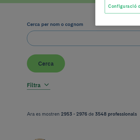
Configuració d
Cerca per nom o cognom
Cerca
Filtra
Ara es mostren
2953 - 2976
de
3548 professionals