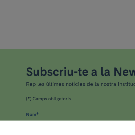
Subscriu-te a la New
Rep les últimes notícies de la nostra institu
(*) Camps obligatoris
Nom
*