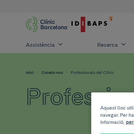
Assistència
Recerca
Inici
Coneix-nos
Professionals del Clínic
Profession
Aquest lloc uti
navegar. Per ha
informació,
per