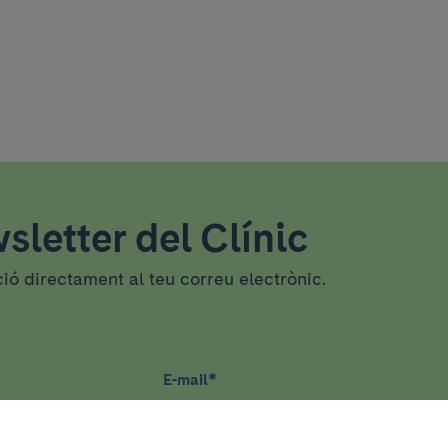
sletter del Clínic
ció directament al teu correu electrònic.
E-mail
*