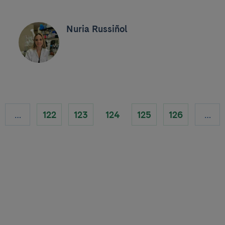
Nuria Russiñol
…
122
123
124
125
126
…