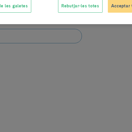
e les galetes
Rebutjar-les totes
Acceptar 