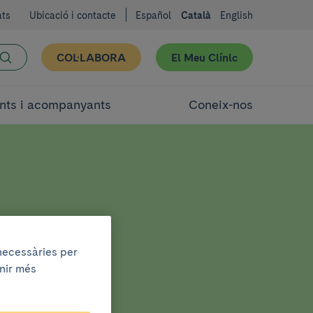
ats
Ubicació i contacte
Español
Català
English
COL·LABORA
El Meu Clínic
nts i acompanyants
Coneix-nos
c
 necessàries per
enir més