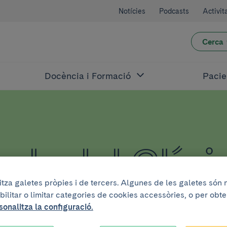
Notícies
Podcasts
Activit
Cerca
Docència i Formació
Pacie
als del Clíni
litza galetes pròpies i de tercers. Algunes de les galetes són
bilitar o limitar categories de cookies accessòries, o per obt
sonalitza la configuració.