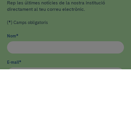
Rep les últimes notícies de la nostra institució
directament al teu correu electrònic.
(*) Camps obligatoris
Nom
*
E-mail
*
He llegit i accepto
la política de privacitat
*
Enviar