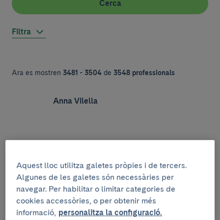
Cerca
Filtra
Ara es mostren
3481 - 3504
de
3548 professionals
Anna Vilella
Verónica Villagrasa
Aquest lloc utilitza galetes pròpies i de tercers.
Algunes de les galetes són necessàries per
navegar. Per habilitar o limitar categories de
cookies accessòries, o per obtenir més
informació,
personalitza la configuració.
Neus Villamor