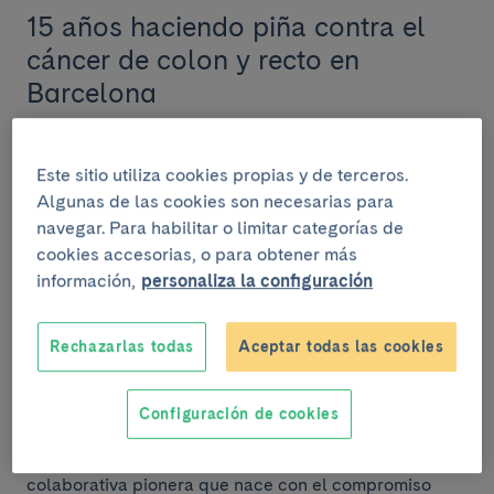
15 años haciendo piña contra el
cáncer de colon y recto en
Barcelona
El programa de detección precoz del cáncer de colon
y recto de la ciudad de Barcelona cumple 15 años,
Este sitio utiliza cookies propias y de terceros.
impulsado por el Departament de Salut, lidera...
Algunas de las cookies son necesarias para
navegar. Para habilitar o limitar categorías de
cookies accesorias, o para obtener más
información,
personaliza la configuración
INSTITUCIONAL
10 de diciembre del 2024
Rechazarlas todas
Aceptar todas las cookies
El Clínic-IDIBAPS participa en el
HUB Alzheimer Barcelona
Configuración de cookies
El HUB Alzheimer Barcelona es una iniciativa
colaborativa pionera que nace con el compromiso