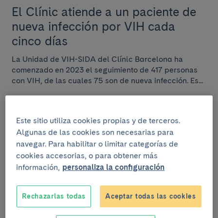
El Clínic atiende a un paciente de
nueva infección por VIH cada
cinco días
La Unidad de VIH-SIDA del Clínic Barcelona ha
comenzado en 2023 el seguimiento de 417 personas
con VIH, de las cuales 75 son de nueva infección. Es...
Este sitio utiliza cookies propias y de terceros.
Algunas de las cookies son necesarias para
INSTITUCIONAL
navegar. Para habilitar o limitar categorías de
22 de marzo del 2023
cookies accesorias, o para obtener más
información,
personaliza la configuración
El Clínic reconoce el trabajo de
todos los profesionales durante
los 3 años de COVID-19
Rechazarlas todas
Aceptar todas las cookies
Este miércoles 22 de marzo ha tenido lugar, en la sala