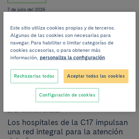
7 de julio del 2026
Un estudio internacional evalúa el
Este sitio utiliza cookies propias y de terceros.
impacto de la radioterapia externa
Algunas de las cookies son necesarias para
en el cáncer de hígado
navegar. Para habilitar o limitar categorías de
cookies accesorias, o para obtener más
Se trata del mayor estudio a nivel mundial en este
información,
personaliza la configuración
ámbito y ha sido liderado por la Unidad de Oncología
Hepática (BCLC) del Clínic-IDIBAPS, en el m...
Rechazarlas todas
Aceptar todas las cookies
Configuración de cookies
ASISTENCIA
20 de noviembre del 2025
Los hospitales de la C17 impulsan
una red integral para la atención