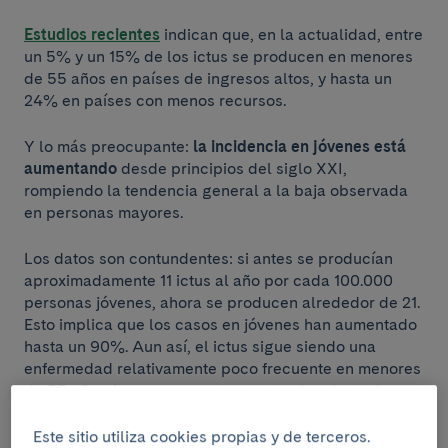
Estudios recientes
indican que, en la actualidad, entre
un 5% y un 15% de los ictus se producen en menores
de 55 años en países de ingresos altos, y hasta un
24% en países con menos recursos.
Y lo más preocupante:
la incidencia en jóvenes está
aumentando
desde principios del siglo XXI,
rompiendo la tendencia general a la baja observada
en personas mayores.
Los datos son contundentes: si antes se producían
aproximadamente 11 ictus al año por cada 100.000
personas jóvenes, ahora se producen alrededor de 21.
Esto implica que los casos en jóvenes han aumentado
hasta un 90%. Aun así, el ictus sigue siendo una
enfermedad relativamente poco frecuente en menores
de 55 años. Lo preocupante es la tendencia al alza.
Este sitio utiliza cookies propias y de terceros.