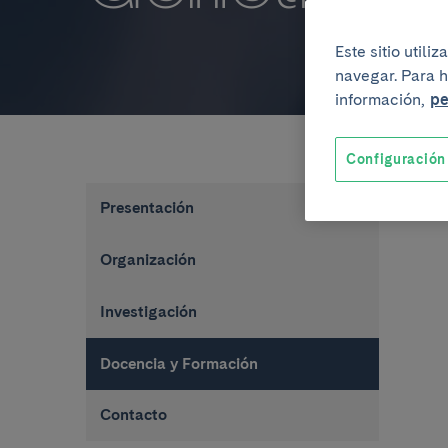
Este sitio util
navegar. Para h
información,
pe
Configuración
Presentación
Organización
Investigación
Docencia y Formación
Contacto