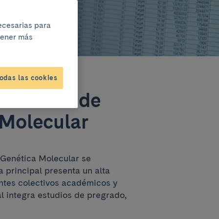
necesarias para
btener más
odas las cookies
 Servicio de
 Molecular
 Genética Molecular se
a principal presenta un alta
rentes colectivos académicos y
l integra estudios de pregrado,