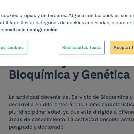
iza cookies propias y de terceros. Algunas de las cookies son 
abilitar o limitar categorías de cookies accesorias, o para o
rsonaliza la configuración
 de cookies
Rechazarlas todas
Aceptar t
Docencia y formación -
Bioquímica y Genética
La actividad docente del Servicio de Bioquímica y
desarrolla en diferentes áreas. Como característic
pluridisciplinariedad, ya que está dirigida a dife
áreas de conocimiento. La actividad docente actua
posgrado y doctorado.