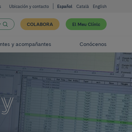
s
Ubicación y contacto
Español
Català
English
r
COLABORA
El Meu Clínic
ntes y acompañantes
Conócenos
 y