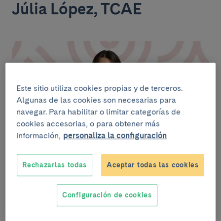
Júlia López, TCAE
Este sitio utiliza cookies propias y de terceros.
Algunas de las cookies son necesarias para
navegar. Para habilitar o limitar categorías de
cookies accesorias, o para obtener más
información,
personaliza la configuración
Rechazarlas todas
Aceptar todas las cookies
Me llamo Júlia López y llevo casi cinco años
trabajando en el Clínic como Técnica en Cuidados
Auxiliares de Enfermería (TCAE). Llegué aquí durante
Configuración de cookies
la época del COVID gracias a mi tía, y me cautivó la
capacidad que tenemos los profesionales sanitarios