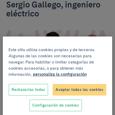
Sergio Gallego, ingeniero
eléctrico
Este sitio utiliza cookies propias y de terceros.
Algunas de las cookies son necesarias para
navegar. Para habilitar o limitar categorías de
cookies accesorias, o para obtener más
información,
personaliza la configuración
Rechazarlas todas
Aceptar todas las cookies
Me llamo Sergio Gallego y llevo casi 17 años
trabajando en el Hospital Clínic. Entré con tan solo 22
Configuración de cookies
años, gracias al que en ese momento era mi jefe y
antiguo compañero de universidad.