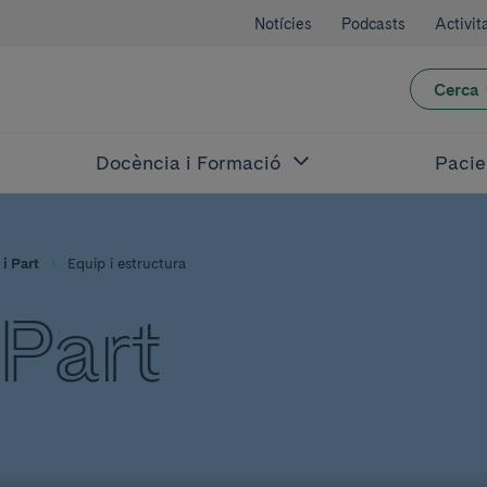
Notícies
Podcasts
Activit
Cerca
Docència i Formació
Pacie
i Part
Equip i estructura
 Part