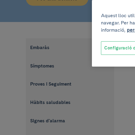
Aquest lloc uti
navegar. Per ha
informació,
per
Embaràs
Configuració d
Símptomes
Proves i Seguiment
Hàbits saludables
Signes d'alarma