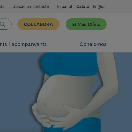
ats
Ubicació i contacte
Español
Català
English
COL·LABORA
El Meu Clínic
nts i acompanyants
Coneix-nos