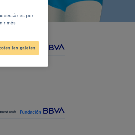
 necessàries per
enir més
totes les galetes
tament amb
tament amb