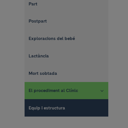
Part
Postpart
Exploracions del bebé
Lactància
Mort sobtada
El procediment al Clínic
Equip i estructura