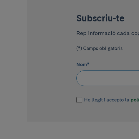
Subscriu-te
Rep informació cada cop 
(*) Camps obligatoris
Nom
*
He llegit i accepto la
pol