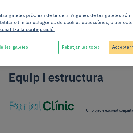
litza galetes pròpies i de tercers. Algunes de les galetes són
bilitar o limitar categories de cookies accessòries, o per obt
sonalitza la configuració.
e les galetes
Rebutjar-les totes
Acceptar 
Un projecte elaborat conjun
Equip i estructura
Un projecte elaborat conjun