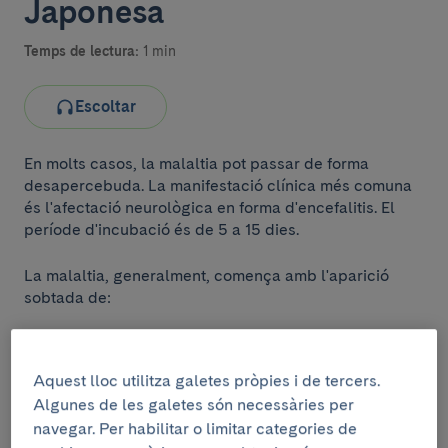
Japonesa
Temps de lectura:
1 min
Escoltar
En molts casos, la malaltia pot passar de forma
desapercebuda. La manifestació clínica més comuna
és l'afectació neurològica en forma d'encefalitis. El
període d'incubació és de 5 a 15 dies.
La malaltia, generalment, comença amb l'aparició
sobtada de:
Aquest lloc utilitza galetes pròpies i de tercers.
Algunes de les galetes són necessàries per
navegar. Per habilitar o limitar categories de