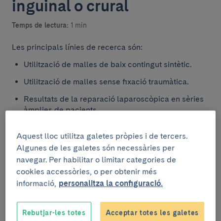
inguinal o crural
Temps de lectura:
1 min
Les principals línies de recerca són:
Utilització de malles de baix contingut sintètic.
Utilització de malles sense fixació traumàtica.
Resultats de la reparació laparoscòpica en sèries
àmplies de pacients.
Aquest lloc utilitza galetes pròpies i de tercers.
Recerca clínica
Algunes de les galetes són necessàries per
navegar. Per habilitar o limitar categories de
cookies accessòries, o per obtenir més
Descobreix els projectes i assajos clínics actius sobre
informació,
personalitza la configuració.
aquesta malaltia.
Rebutjar-les totes
Acceptar totes les galetes
Anar al llistat