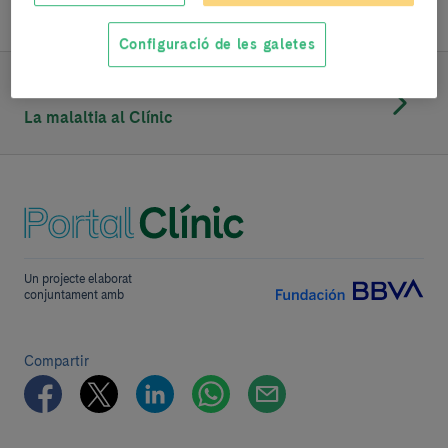
Configuració de les galetes
SEGUEIX LLEGINT
La malaltia al Clínic
Un projecte elaborat
conjuntament amb
Compartir