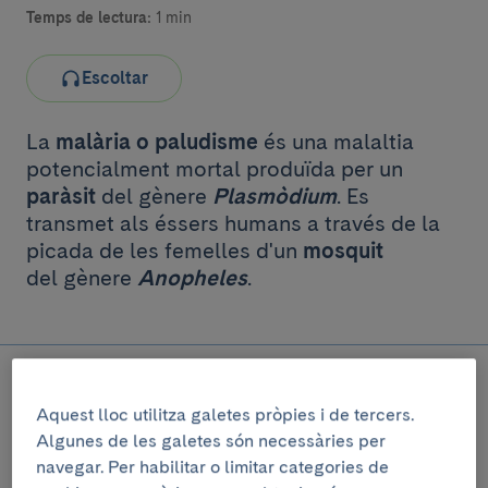
Temps de lectura:
1 min
Escoltar
La
malària o paludisme
és una malaltia
potencialment mortal produïda per un
paràsit
del gènere
Plasmòdium
. Es
transmet als éssers humans a través de la
picada de les femelles d'un
mosquit
del gènere
Anopheles
.
Aquest lloc utilitza galetes pròpies i de tercers.
Algunes de les galetes són necessàries per
navegar. Per habilitar o limitar categories de