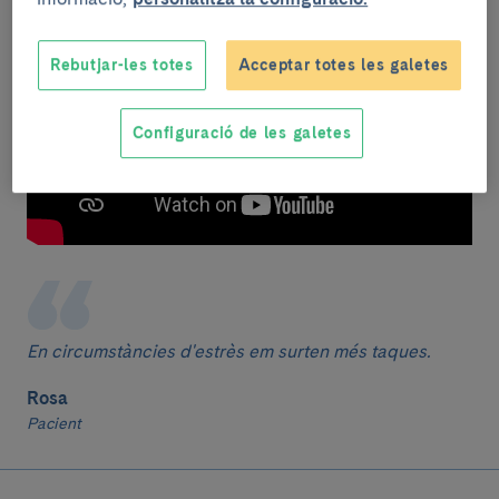
Rebutjar-les totes
Acceptar totes les galetes
Configuració de les galetes
En circumstàncies d'estrès em surten més taques.
Rosa
Pacient