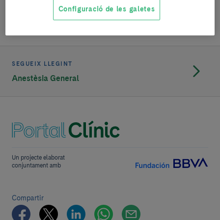
procediment que s'ha de realitzar i l'estat
Configuració de les galetes
de salut del pacient.
SEGUEIX LLEGINT
Anestèsia General
Un projecte elaborat
conjuntament amb
Compartir