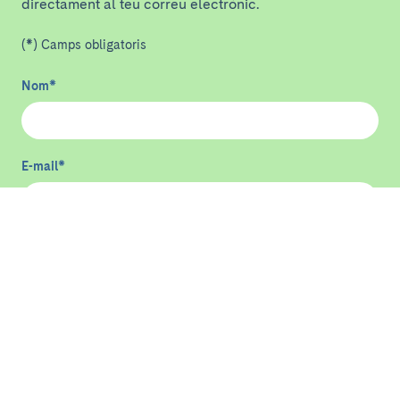
directament al teu correu electrònic.
(*) Camps obligatoris
Nom
*
E-mail
*
He llegit i accepto
la política de privacitat
*
Enviar