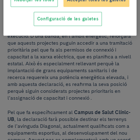
La declaració d’interès general, a més de posar de
Configuració de les galetes
manifest el paper central de les dues iniciatives per al
futur del país, tindrà efectes concrets en la seva
execució. D’una banda, en l’àmbit energètic, reforçarà
que aquests projectes puguin accedir a una tramitació
prioritària pel que fa als permisos de connexió i
capacitat a la xarxa elèctrica, que es planifica a nivell
estatal. Això és especialment rellevant perquè la
implantació de grans equipaments sanitaris i de
recerca requereix una potència energètica elevada, i
amb aquesta declaració, es reafirma la seva posició
perquè siguin considerats projectes prioritaris en
l’assignació de capacitat i connexió .
Pel que fa específicament al
Campus de Salut Clínic-
UB
, la declaració farà possible destinar els terrenys
de l’avinguda Diagonal, actualment qualificats com a
equipaments esportius, al desenvolupament del nou
campus. Aquest pas es complementarà amb un acord