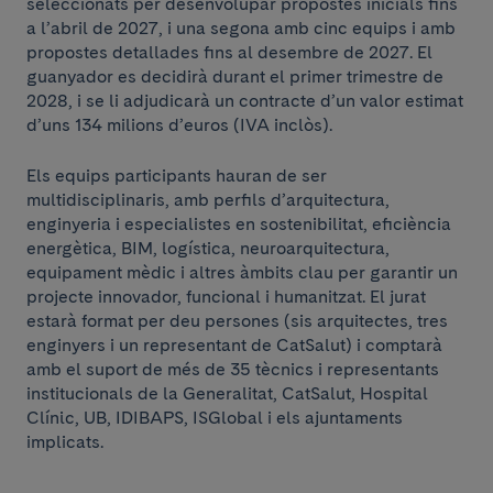
seleccionats per desenvolupar propostes inicials fins
a l’abril de 2027, i una segona amb cinc equips i amb
propostes detallades fins al desembre de 2027. El
guanyador es decidirà durant el primer trimestre de
2028, i se li adjudicarà un contracte d’un valor estimat
d’uns 134 milions d’euros (IVA inclòs).
Els equips participants hauran de ser
multidisciplinaris, amb perfils d’arquitectura,
enginyeria i especialistes en sostenibilitat, eficiència
energètica, BIM, logística, neuroarquitectura,
equipament mèdic i altres àmbits clau per garantir un
projecte innovador, funcional i humanitzat. El jurat
estarà format per deu persones (sis arquitectes, tres
enginyers i un representant de CatSalut) i comptarà
amb el suport de més de 35 tècnics i representants
institucionals de la Generalitat, CatSalut, Hospital
Clínic, UB, IDIBAPS, ISGlobal i els ajuntaments
implicats.