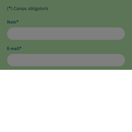
(*) Camps obligatoris
Nom
*
E-mail
*
He llegit i accepto
la política de privacitat
*
Enviar
ASSISTÈNCIA